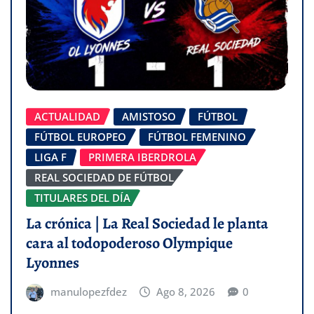
ACTUALIDAD
AMISTOSO
FÚTBOL
FÚTBOL EUROPEO
FÚTBOL FEMENINO
LIGA F
PRIMERA IBERDROLA
REAL SOCIEDAD DE FÚTBOL
TITULARES DEL DÍA
La crónica | La Real Sociedad le planta
cara al todopoderoso Olympique
Lyonnes
manulopezfdez
Ago 8, 2026
0