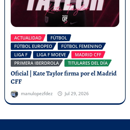
ACTUALIDAD
FÚTBOL
FÚTBOL EUROPEO
FÚTBOL FEMENINO
LIGA F
LIGA F MOEVE
MADRID CFF
PRIMERA IBERDROLA
TITULARES DEL DÍA
Oficial | Kate Taylor firma por el Madrid
CFF
manulopezfdez
Jul 29, 2026