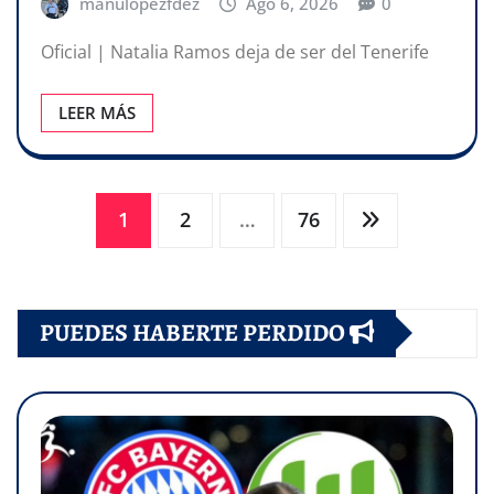
manulopezfdez
Ago 6, 2026
0
Oficial | Natalia Ramos deja de ser del Tenerife
LEER MÁS
Paginación
1
2
…
76
de
PUEDES HABERTE PERDIDO
entradas