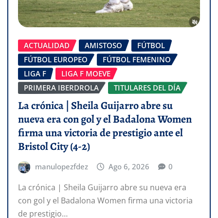
ACTUALIDAD
AMISTOSO
FÚTBOL
FÚTBOL EUROPEO
FÚTBOL FEMENINO
LIGA F
LIGA F MOEVE
PRIMERA IBERDROLA
TITULARES DEL DÍA
La crónica | Sheila Guijarro abre su
nueva era con gol y el Badalona Women
firma una victoria de prestigio ante el
Bristol City (4-2)
manulopezfdez
Ago 6, 2026
0
La crónica | Sheila Guijarro abre su nueva era
con gol y el Badalona Women firma una victoria
de prestigio…