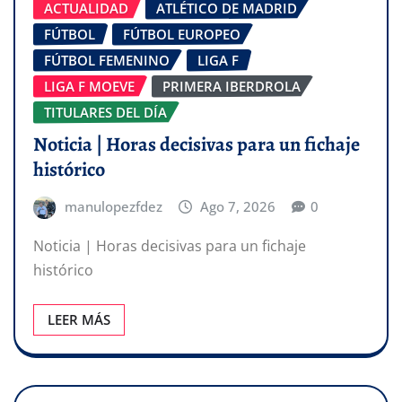
ACTUALIDAD
ATLÉTICO DE MADRID
FÚTBOL
FÚTBOL EUROPEO
FÚTBOL FEMENINO
LIGA F
LIGA F MOEVE
PRIMERA IBERDROLA
TITULARES DEL DÍA
Noticia | Horas decisivas para un fichaje
histórico
manulopezfdez
Ago 7, 2026
0
Noticia | Horas decisivas para un fichaje
histórico
LEER MÁS