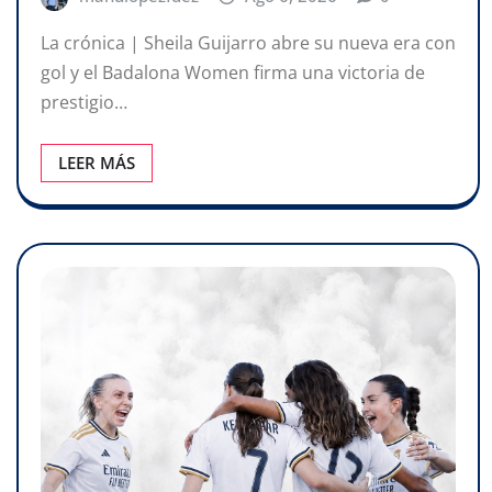
La crónica | Sheila Guijarro abre su nueva era con
gol y el Badalona Women firma una victoria de
prestigio…
LEER MÁS