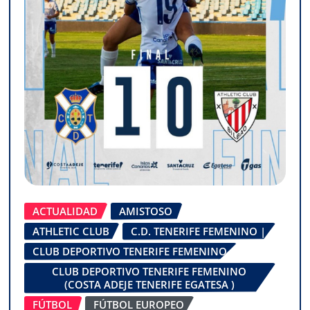
ACTUALIDAD
AMISTOSO
ATHLETIC CLUB
C.D. TENERIFE FEMENINO |
CLUB DEPORTIVO TENERIFE FEMENINO
CLUB DEPORTIVO TENERIFE FEMENINO
(COSTA ADEJE TENERIFE EGATESA )
FÚTBOL
FÚTBOL EUROPEO