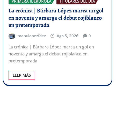
PRIMERA IBERDROLA
TITULARES DEL DÍA
La crónica | Bárbara López marca un gol
en noventa y amarga el debut rojiblanco
en pretemporada
manulopezfdez
Ago 5, 2026
0
La crónica | Bárbara López marca un gol en
noventa y amarga el debut rojiblanco en
pretemporada ​
LEER MÁS