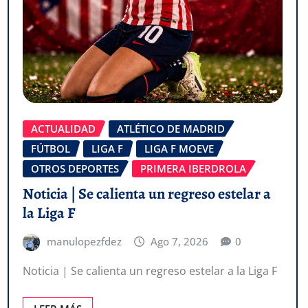
ACTUALIDAD
ATLÉTICO DE MADRID
FÚTBOL
LIGA F
LIGA F MOEVE
OTROS DEPORTES
PRIMERA IBERDROLA
Noticia | Se calienta un regreso estelar a
la Liga F
manulopezfdez
Ago 7, 2026
0
Noticia | Se calienta un regreso estelar a la Liga F