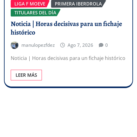
LIGA F MOEVE
PRIMERA IBERDROLA
TITULARES DEL DÍA
Noticia | Horas decisivas para un fichaje
histórico
manulopezfdez
Ago 7, 2026
0
Noticia | Horas decisivas para un fichaje histórico
LEER MÁS