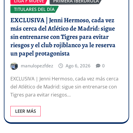
LIGA F MOEVE
PRIMERA IBERDROLA
TITULARES DEL DÍA
EXCLUSIVA | Jenni Hermoso, cada vez
más cerca del Atlético de Madrid: sigue
sin entrenarse con Tigres para evitar
riesgos y el club rojiblanco ya le reserva
un papel protagonista
manulopezfdez
Ago 6, 2026
0
EXCLUSIVA | Jenni Hermoso, cada vez más cerca
del Atlético de Madrid: sigue sin entrenarse con
Tigres para evitar riesgos…
LEER MÁS