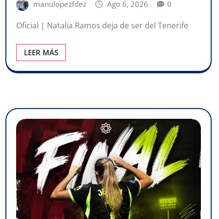
manulopezfdez
Ago 6, 2026
0
Oficial | Natalia Ramos deja de ser del Tenerife
LEER MÁS