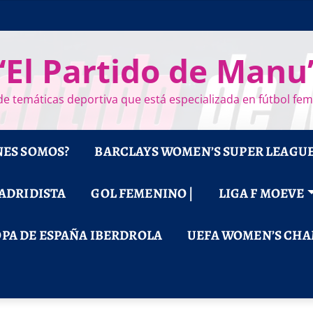
“El Partido de Manu
e temáticas deportiva que está especializada en fútbol fe
NES SOMOS?
BARCLAYS WOMEN’S SUPER LEAGU
MADRIDISTA
GOL FEMENINO |
LIGA F MOEVE
PA DE ESPAÑA IBERDROLA
UEFA WOMEN’S CHA