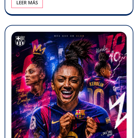
LEER MÁS