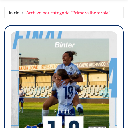
Inicio
Archivo por categoría "Primera Iberdrola"