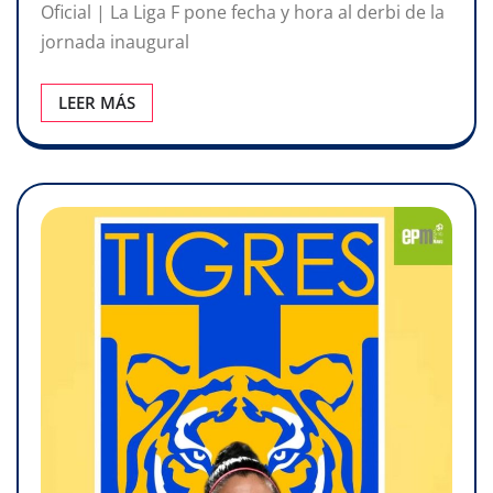
Oficial | La Liga F pone fecha y hora al derbi de la
jornada inaugural
LEER MÁS