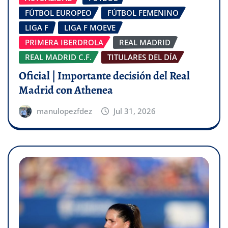
FÚTBOL EUROPEO
FÚTBOL FEMENINO
LIGA F
LIGA F MOEVE
PRIMERA IBERDROLA
REAL MADRID
REAL MADRID C.F.
TITULARES DEL DÍA
Oficial | Importante decisión del Real
Madrid con Athenea
manulopezfdez
Jul 31, 2026