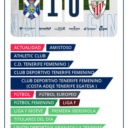
ACTUALIDAD
AMISTOSO
ATHLETIC CLUB
C.D. TENERIFE FEMENINO |
CLUB DEPORTIVO TENERIFE FEMENINO
CLUB DEPORTIVO TENERIFE FEMENINO
(COSTA ADEJE TENERIFE EGATESA )
FÚTBOL
FÚTBOL EUROPEO
FÚTBOL FEMENINO
LIGA F
LIGA F MOEVE
PRIMERA IBERDROLA
TITULARES DEL DÍA
UNIÓN DEPORTIVA GRANADILLA TENERIFE