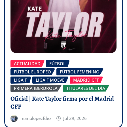
ACTUALIDAD
FÚTBOL
FÚTBOL EUROPEO
FÚTBOL FEMENINO
LIGA F
LIGA F MOEVE
MADRID CFF
PRIMERA IBERDROLA
TITULARES DEL DÍA
Oficial | Kate Taylor firma por el Madrid
CFF
manulopezfdez
Jul 29, 2026