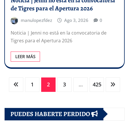
Noticia | Jenni no está en la convocatoria
de Tigres para el Apertura 2026
manulopezfdez
Ago 3, 2026
0
Noticia | Jenni no está en la convocatoria de
Tigres para el Apertura 2026
LEER MÁS
Paginación
1
2
3
…
425
de
PUEDES HABERTE PERDIDO
entradas