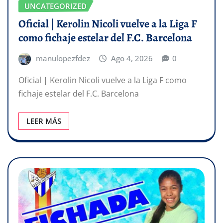
UNCATEGORIZED
Oficial | Kerolin Nicoli vuelve a la Liga F
como fichaje estelar del F.C. Barcelona
manulopezfdez
Ago 4, 2026
0
Oficial | Kerolin Nicoli vuelve a la Liga F como
fichaje estelar del F.C. Barcelona
LEER MÁS