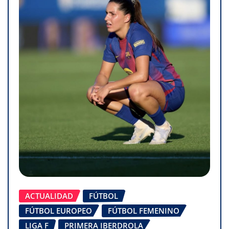
ACTUALIDAD
FÚTBOL
FÚTBOL EUROPEO
FÚTBOL FEMENINO
LIGA F
PRIMERA IBERDROLA