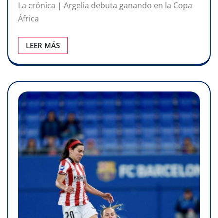
La crónica | Argelia debuta ganando en la Copa
África
LEER MÁS