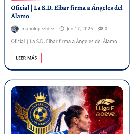
Oficial | La S.D. Eibar firma a Ángeles del
Álamo
manulopezfdez
Jun 17, 2026
0
Oficial | La S.D. Eibar firma a Ángeles del Álamo
LEER MÁS