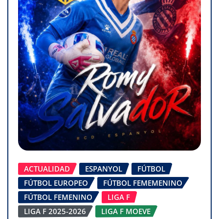
ACTUALIDAD
ESPANYOL
FÚTBOL
FÚTBOL EUROPEO
FÚTBOL FEMEMENINO
FÚTBOL FEMENINO
LIGA F
LIGA F 2025-2026
LIGA F MOEVE