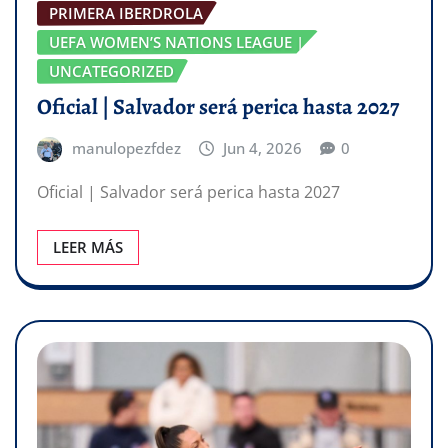
PRIMERA IBERDROLA
UEFA WOMEN’S NATIONS LEAGUE |
UNCATEGORIZED
Oficial | Salvador será perica hasta 2027
manulopezfdez
Jun 4, 2026
0
Oficial | Salvador será perica hasta ​2027
LEER MÁS