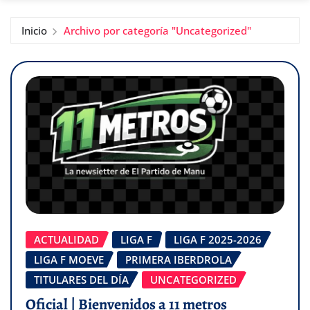
Inicio
Archivo por categoría "Uncategorized"
ACTUALIDAD
LIGA F
LIGA F 2025-2026
LIGA F MOEVE
PRIMERA IBERDROLA
TITULARES DEL DÍA
UNCATEGORIZED
Oficial | Bienvenidos a 11 metros