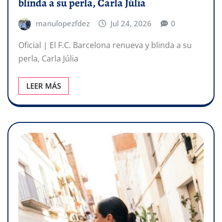
blinda a su perla, Carla Júlia
manulopezfdez
Jul 24, 2026
0
Oficial | El F.C. Barcelona renueva y blinda a su
perla, Carla Júlia
LEER MÁS