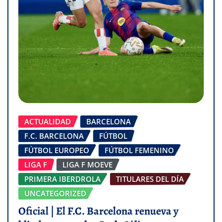
ACTUALIDAD
BARCELONA
F.C. BARCELONA
FÚTBOL
FÚTBOL EUROPEO
FÚTBOL FEMENINO
LIGA F
LIGA F MOEVE
PRIMERA IBERDROLA
TITULARES DEL DÍA
UNCATEGORIZED
Oficial | El F.C. Barcelona renueva y