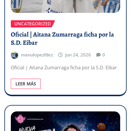
UNCATEGORIZED
Oficial | Aitana Zumarraga ficha por la
S.D. Eibar
manulopezfdez
Jun 24, 2026
0
Oficial | Aitana Zumarraga ficha por la S.D. Eibar ​
LEER MÁS