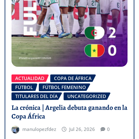
ACTUALIDAD
COPA DE ÁFRICA
FÚTBOL
FÚTBOL FEMENINO
TITULARES DEL DÍA
UNCATEGORIZED
La crónica | Argelia debuta ganando en la
Copa África
manulopezfdez
Jul 26, 2026
0