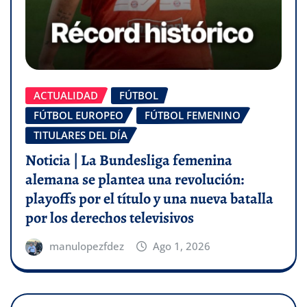
ACTUALIDAD
FÚTBOL
FÚTBOL EUROPEO
FÚTBOL FEMENINO
TITULARES DEL DÍA
Noticia | La Bundesliga femenina
alemana se plantea una revolución:
playoffs por el título y una nueva batalla
por los derechos televisivos
manulopezfdez
Ago 1, 2026