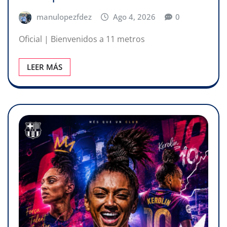
manulopezfdez
Ago 4, 2026
0
Oficial | Bienvenidos a 11 metros
LEER MÁS