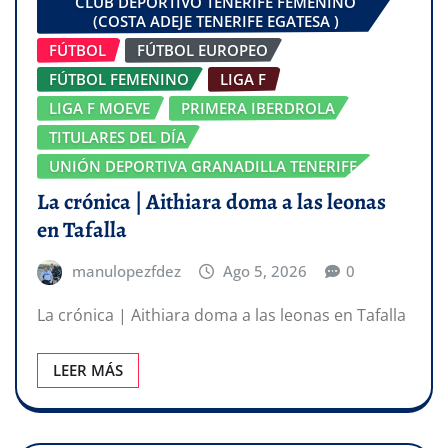
CLUB DEPORTIVO TENERIFE FEMENINO
(COSTA ADEJE TENERIFE EGATESA )
FÚTBOL
FÚTBOL EUROPEO
FÚTBOL FEMENINO
LIGA F
LIGA F MOEVE
PRIMERA IBERDROLA
TITULARES DEL DÍA
UNIÓN DEPORTIVA GRANADILLA TENERIFE
La crónica | Aithiara doma a las leonas
en Tafalla
manulopezfdez
Ago 5, 2026
0
La crónica | Aithiara doma a las leonas en Tafalla
LEER MÁS