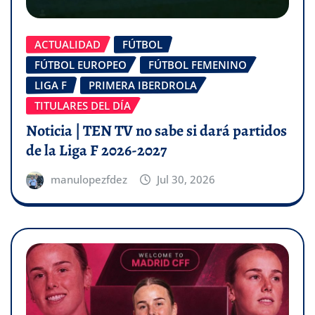
ACTUALIDAD
FÚTBOL
FÚTBOL EUROPEO
FÚTBOL FEMENINO
LIGA F
PRIMERA IBERDROLA
TITULARES DEL DÍA
Noticia | TEN TV no sabe si dará partidos
de la Liga F 2026-2027
manulopezfdez
Jul 30, 2026