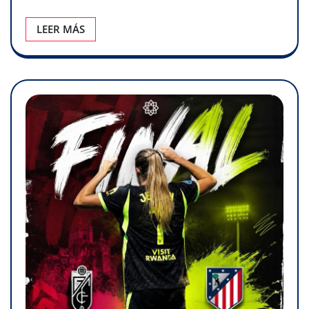
LEER MÁS