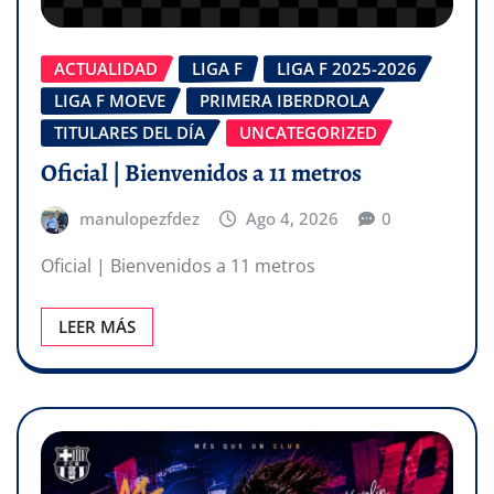
ACTUALIDAD
LIGA F
LIGA F 2025-2026
LIGA F MOEVE
PRIMERA IBERDROLA
TITULARES DEL DÍA
UNCATEGORIZED
Oficial | Bienvenidos a 11 metros
manulopezfdez
Ago 4, 2026
0
Oficial | Bienvenidos a 11 metros
LEER MÁS