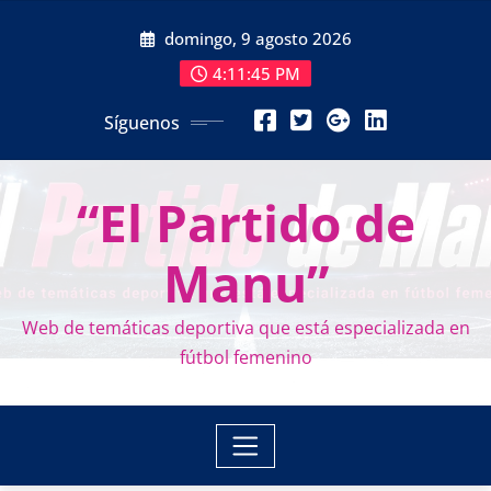
Saltar
domingo, 9 agosto 2026
al
contenido
4:11:47 PM
Síguenos
“El Partido de
Manu”
Web de temáticas deportiva que está especializada en
fútbol femenino