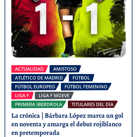
ACTUALIDAD
AMISTOSO
ATLÉTICO DE MADRID
FÚTBOL
FÚTBOL EUROPEO
FÚTBOL FEMENINO
LIGA F
LIGA F MOEVE
PRIMERA IBERDROLA
TITULARES DEL DÍA
La crónica | Bárbara López marca un gol
en noventa y amarga el debut rojiblanco
en pretemporada