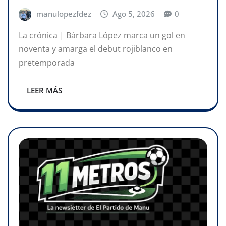
manulopezfdez
Ago 5, 2026
0
La crónica | Bárbara López marca un gol en
noventa y amarga el debut rojiblanco en
pretemporada ​
LEER MÁS