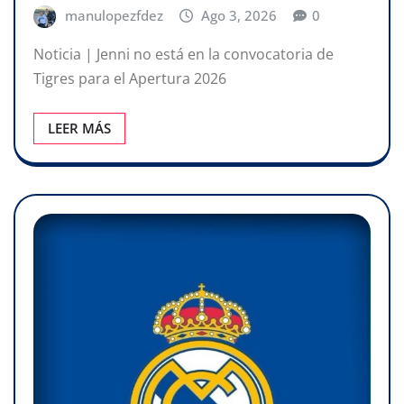
manulopezfdez
Ago 3, 2026
0
Noticia | Jenni no está en la convocatoria de
Tigres para el Apertura 2026
LEER MÁS