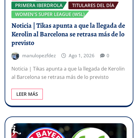
PRIMERA IBERDROLA
TITULARES DEL DÍA
WOMEN'S SUPER LEAGUE (WSL)
Noticia | Tikas apunta a que la llegada de
Kerolin al Barcelona se retrasa más de lo
previsto
manulopezfdez
Ago 1, 2026
0
Noticia | Tikas apunta a que la llegada de Kerolin
al Barcelona se retrasa más de lo previsto
LEER MÁS