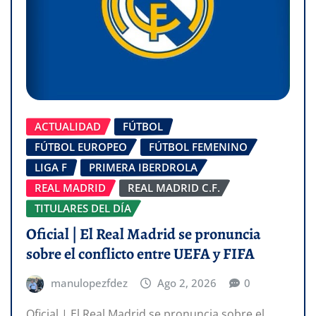
ACTUALIDAD
FÚTBOL
FÚTBOL EUROPEO
FÚTBOL FEMENINO
LIGA F
PRIMERA IBERDROLA
REAL MADRID
REAL MADRID C.F.
TITULARES DEL DÍA
Oficial | El Real Madrid se pronuncia
sobre el conflicto entre UEFA y FIFA
manulopezfdez
Ago 2, 2026
0
Oficial | El Real Madrid se pronuncia sobre el