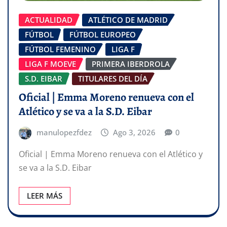
ACTUALIDAD
ATLÉTICO DE MADRID
FÚTBOL
FÚTBOL EUROPEO
FÚTBOL FEMENINO
LIGA F
LIGA F MOEVE
PRIMERA IBERDROLA
S.D. EIBAR
TITULARES DEL DÍA
Oficial | Emma Moreno renueva con el
Atlético y se va a la S.D. Eibar
manulopezfdez
Ago 3, 2026
0
Oficial | Emma Moreno renueva con el Atlético y
se va a la S.D. Eibar ​
LEER MÁS