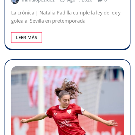
La crónica | Natalia Padilla cumple la ley del ex y
golea al Sevilla en pretemporada
LEER MÁS