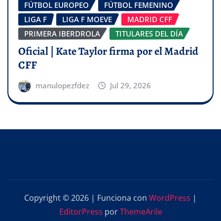
FÚTBOL EUROPEO
FÚTBOL FEMENINO
LIGA F
LIGA F MOEVE
MADRID CFF
PRIMERA IBERDROLA
TITULARES DEL DÍA
Oficial | Kate Taylor firma por el Madrid
CFF
manulopezfdez
Jul 29, 2026
Copyright © 2026 | Funciona con
WordPress
|
EditorPress
por
ThemeArile