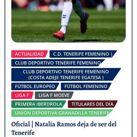
ACTUALIDAD
C.D. TENERIFE FEMENINO |
CLUB DEPORTIVO TENERIFE FEMENINO
CLUB DEPORTIVO TENERIFE FEMENINO
(COSTA ADEJE TENERIFE EGATESA )
FÚTBOL EUROPEO
FÚTBOL FEMENINO
LIGA F
LIGA F MOEVE
PRIMERA IBERDROLA
TITULARES DEL DÍA
UNIÓN DEPORTIVA GRANADILLA TENERIFE
Oficial | Natalia Ramos deja de ser del
Tenerife