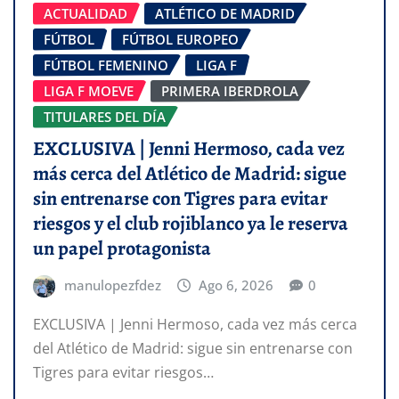
ACTUALIDAD
ATLÉTICO DE MADRID
FÚTBOL
FÚTBOL EUROPEO
FÚTBOL FEMENINO
LIGA F
LIGA F MOEVE
PRIMERA IBERDROLA
TITULARES DEL DÍA
EXCLUSIVA | Jenni Hermoso, cada vez
más cerca del Atlético de Madrid: sigue
sin entrenarse con Tigres para evitar
riesgos y el club rojiblanco ya le reserva
un papel protagonista
manulopezfdez
Ago 6, 2026
0
EXCLUSIVA | Jenni Hermoso, cada vez más cerca
del Atlético de Madrid: sigue sin entrenarse con
Tigres para evitar riesgos…