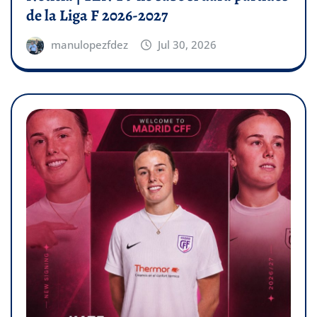
de la Liga F 2026-2027
manulopezfdez
Jul 30, 2026