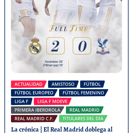
ACTUALIDAD
AMISTOSO
FÚTBOL
FÚTBOL EUROPEO
FÚTBOL FEMENINO
LIGA F
LIGA F MOEVE
PRIMERA IBERDROLA
REAL MADRID
REAL MADRID C.F.
TITULARES DEL DÍA
La crónica | El Real Madrid doblega al