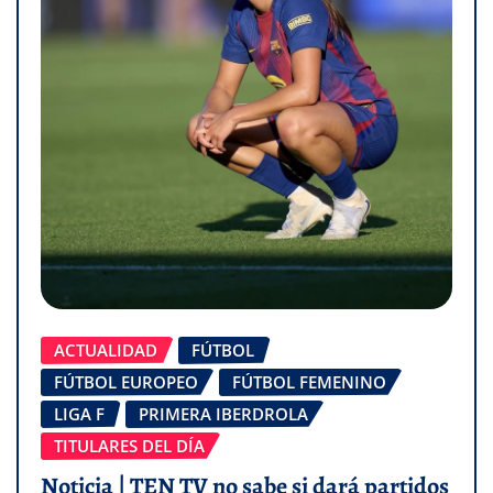
ACTUALIDAD
FÚTBOL
FÚTBOL EUROPEO
FÚTBOL FEMENINO
LIGA F
PRIMERA IBERDROLA
TITULARES DEL DÍA
Noticia | TEN TV no sabe si dará partidos