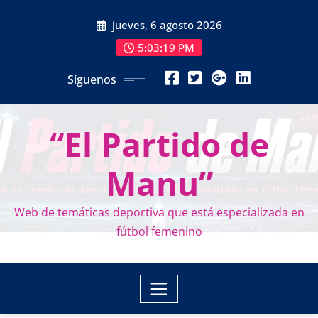
Saltar
jueves, 6 agosto 2026
al
contenido
5:03:21 PM
Síguenos
“El Partido de
Manu”
Web de temáticas deportiva que está especializada en
fútbol femenino