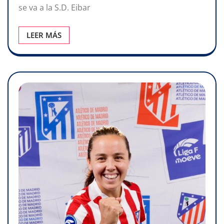
se va a la S.D. Eibar ​
LEER MÁS