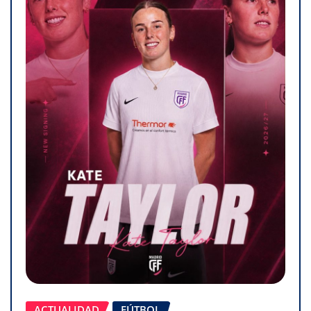
ACTUALIDAD
FÚTBOL