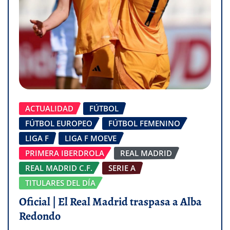
ACTUALIDAD
FÚTBOL
FÚTBOL EUROPEO
FÚTBOL FEMENINO
LIGA F
LIGA F MOEVE
PRIMERA IBERDROLA
REAL MADRID
REAL MADRID C.F.
SERIE A
TITULARES DEL DÍA
Oficial | El Real Madrid traspasa a Alba
Redondo