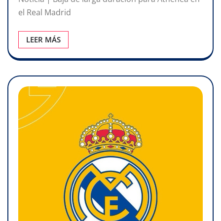
el Real Madrid
LEER MÁS