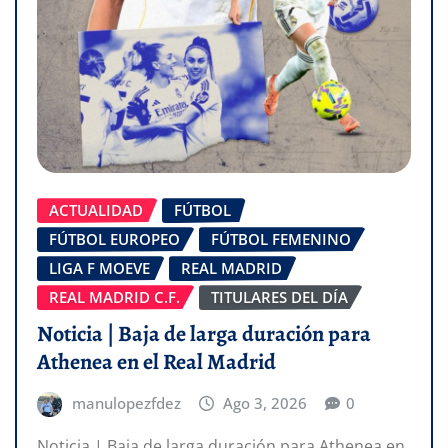
ACTUALIDAD
FÚTBOL
FÚTBOL EUROPEO
FÚTBOL FEMENINO
LIGA F MOEVE
REAL MADRID
REAL MADRID C.F.
TITULARES DEL DÍA
Noticia | Baja de larga duración para
Athenea en el Real Madrid
manulopezfdez
Ago 3, 2026
0
Noticia | Baja de larga duración para Athenea en