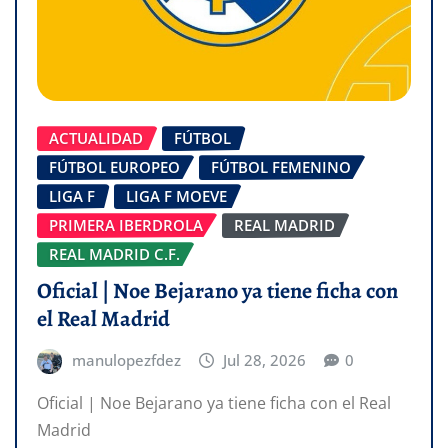
ACTUALIDAD
FÚTBOL
FÚTBOL EUROPEO
FÚTBOL FEMENINO
LIGA F
LIGA F MOEVE
PRIMERA IBERDROLA
REAL MADRID
REAL MADRID C.F.
Oficial | Noe Bejarano ya tiene ficha con
el Real Madrid
manulopezfdez
Jul 28, 2026
0
Oficial | Noe Bejarano ya tiene ficha con el Real
Madrid