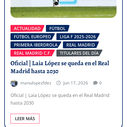
ACTUALIDAD
FÚTBOL
FÚTBOL EUROPEO
LIGA F 2025-2026
PRIMERA IBERDROLA
REAL MADRID
REAL MADRID C.F.
TITULARES DEL DÍA
Oficial | Laia López se queda en el Real
Madrid hasta 2030
manulopezfdez
Jun 17, 2026
0
Oficial | Laia López se queda en el Real Madrid
hasta 2030
LEER MÁS