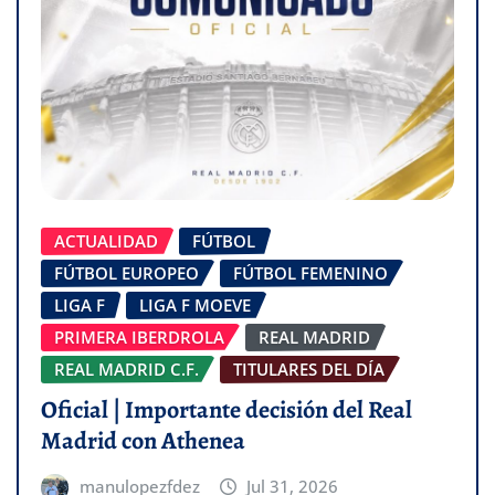
ACTUALIDAD
FÚTBOL
FÚTBOL EUROPEO
FÚTBOL FEMENINO
LIGA F
LIGA F MOEVE
PRIMERA IBERDROLA
REAL MADRID
REAL MADRID C.F.
TITULARES DEL DÍA
Oficial | Importante decisión del Real
Madrid con Athenea
manulopezfdez
Jul 31, 2026