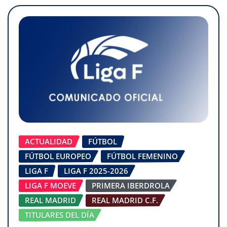
ACTUALIDAD
FÚTBOL
FÚTBOL EUROPEO
FÚTBOL FEMENINO
LIGA F
LIGA F 2025-2026
LIGA F MOEVE
PRIMERA IBERDROLA
REAL MADRID
REAL MADRID C.F.
TITULARES DEL DÍA