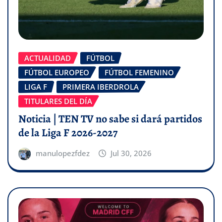
ACTUALIDAD
FÚTBOL
FÚTBOL EUROPEO
FÚTBOL FEMENINO
LIGA F
PRIMERA IBERDROLA
TITULARES DEL DÍA
Noticia | TEN TV no sabe si dará partidos
de la Liga F 2026-2027
manulopezfdez
Jul 30, 2026