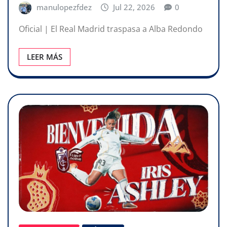
manulopezfdez
Jul 22, 2026
0
Oficial | El Real Madrid traspasa a Alba Redondo
LEER MÁS