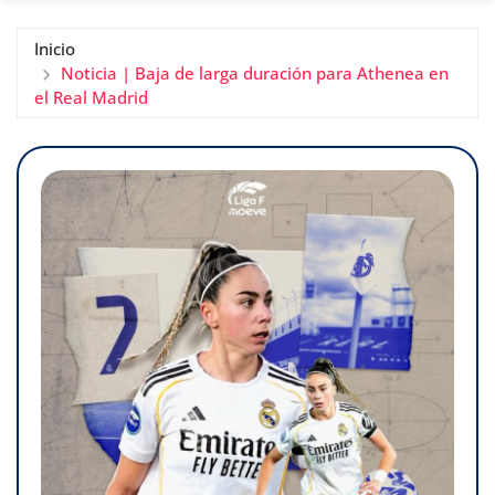
Inicio
Noticia | Baja de larga duración para Athenea en
el Real Madrid