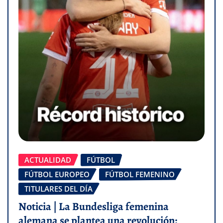
ACTUALIDAD
FÚTBOL
FÚTBOL EUROPEO
FÚTBOL FEMENINO
TITULARES DEL DÍA
Noticia | La Bundesliga femenina
alemana se plantea una revolución: