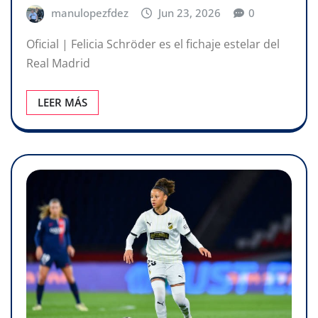
manulopezfdez
Jun 23, 2026
0
Oficial | Felicia Schröder es el fichaje estelar del
Real Madrid
LEER MÁS