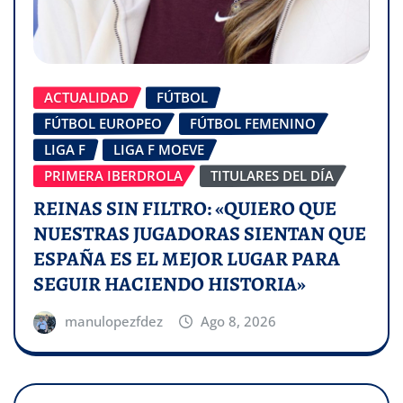
ACTUALIDAD
FÚTBOL
FÚTBOL EUROPEO
FÚTBOL FEMENINO
LIGA F
LIGA F MOEVE
PRIMERA IBERDROLA
TITULARES DEL DÍA
REINAS SIN FILTRO: «QUIERO QUE
NUESTRAS JUGADORAS SIENTAN QUE
ESPAÑA ES EL MEJOR LUGAR PARA
SEGUIR HACIENDO HISTORIA»
manulopezfdez
Ago 8, 2026