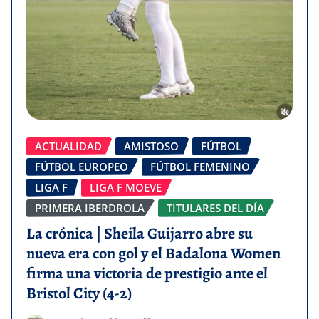
ACTUALIDAD
AMISTOSO
FÚTBOL
FÚTBOL EUROPEO
FÚTBOL FEMENINO
LIGA F
LIGA F MOEVE
PRIMERA IBERDROLA
TITULARES DEL DÍA
La crónica | Sheila Guijarro abre su
nueva era con gol y el Badalona Women
firma una victoria de prestigio ante el
Bristol City (4-2)