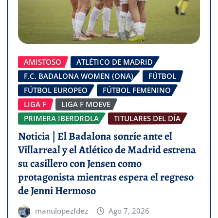
AMISTOSO
ATLÉTICO DE MADRID
F.C. BADALONA WOMEN (ONA)
FÚTBOL
FÚTBOL EUROPEO
FÚTBOL FEMENINO
LIGA F
LIGA F MOEVE
PRIMERA IBERDROLA
TITULARES DEL DÍA
Noticia | El Badalona sonríe ante el
Villarreal y el Atlético de Madrid estrena
su casillero con Jensen como
protagonista mientras espera el regreso
de Jenni Hermoso
manulopezfdez
Ago 7, 2026