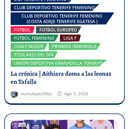
CLUB DEPORTIVO TENERIFE FEMENINO
CLUB DEPORTIVO TENERIFE FEMENINO
(COSTA ADEJE TENERIFE EGATESA )
FÚTBOL
FÚTBOL EUROPEO
FÚTBOL FEMENINO
LIGA F
LIGA F MOEVE
PRIMERA IBERDROLA
TITULARES DEL DÍA
UNIÓN DEPORTIVA GRANADILLA TENERIFE
La crónica | Aithiara doma a las leonas
en Tafalla
manulopezfdez
Ago 5, 2026