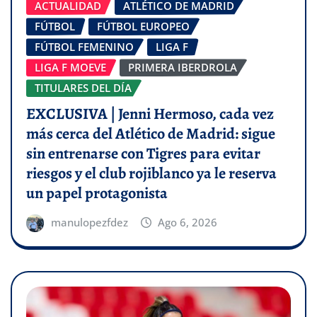
ACTUALIDAD
ATLÉTICO DE MADRID
FÚTBOL
FÚTBOL EUROPEO
FÚTBOL FEMENINO
LIGA F
LIGA F MOEVE
PRIMERA IBERDROLA
TITULARES DEL DÍA
EXCLUSIVA | Jenni Hermoso, cada vez
más cerca del Atlético de Madrid: sigue
sin entrenarse con Tigres para evitar
riesgos y el club rojiblanco ya le reserva
un papel protagonista
manulopezfdez
Ago 6, 2026