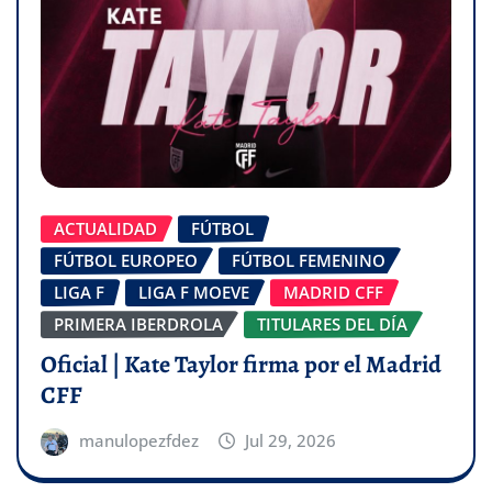
ACTUALIDAD
FÚTBOL
FÚTBOL EUROPEO
FÚTBOL FEMENINO
LIGA F
LIGA F MOEVE
MADRID CFF
PRIMERA IBERDROLA
TITULARES DEL DÍA
Oficial | Kate Taylor firma por el Madrid
CFF
manulopezfdez
Jul 29, 2026