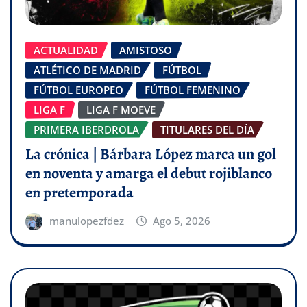
ACTUALIDAD
AMISTOSO
ATLÉTICO DE MADRID
FÚTBOL
FÚTBOL EUROPEO
FÚTBOL FEMENINO
LIGA F
LIGA F MOEVE
PRIMERA IBERDROLA
TITULARES DEL DÍA
La crónica | Bárbara López marca un gol
en noventa y amarga el debut rojiblanco
en pretemporada
manulopezfdez
Ago 5, 2026