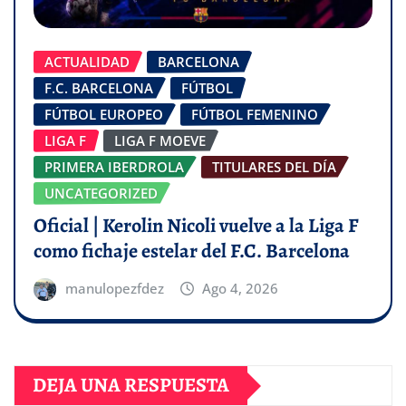
ACTUALIDAD
BARCELONA
F.C. BARCELONA
FÚTBOL
FÚTBOL EUROPEO
FÚTBOL FEMENINO
LIGA F
LIGA F MOEVE
PRIMERA IBERDROLA
TITULARES DEL DÍA
UNCATEGORIZED
Oficial | Kerolin Nicoli vuelve a la Liga F
como fichaje estelar del F.C. Barcelona
manulopezfdez
Ago 4, 2026
DEJA UNA RESPUESTA