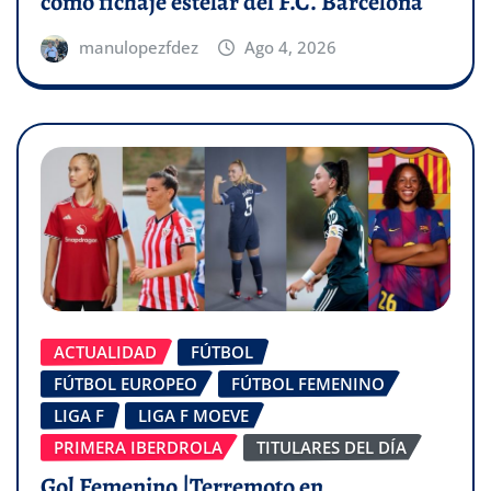
como fichaje estelar del F.C. Barcelona
manulopezfdez
Ago 4, 2026
ACTUALIDAD
FÚTBOL
FÚTBOL EUROPEO
FÚTBOL FEMENINO
LIGA F
LIGA F MOEVE
PRIMERA IBERDROLA
TITULARES DEL DÍA
Gol Femenino |Terremoto en