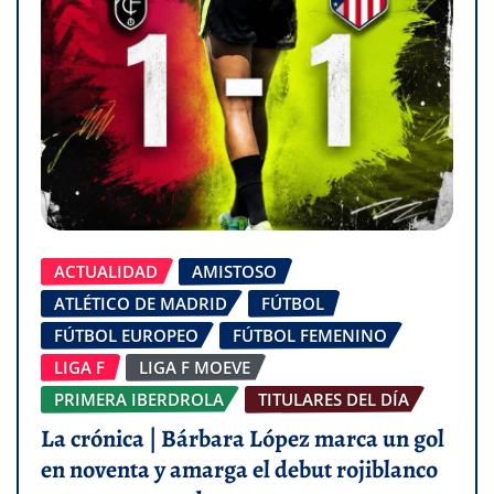
ACTUALIDAD
AMISTOSO
ATLÉTICO DE MADRID
FÚTBOL
FÚTBOL EUROPEO
FÚTBOL FEMENINO
LIGA F
LIGA F MOEVE
PRIMERA IBERDROLA
TITULARES DEL DÍA
La crónica | Bárbara López marca un gol
en noventa y amarga el debut rojiblanco