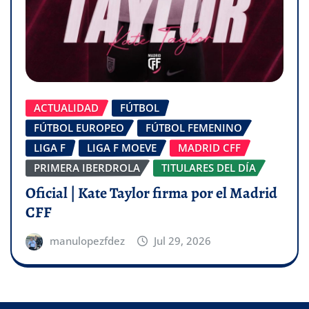
ACTUALIDAD
FÚTBOL
FÚTBOL EUROPEO
FÚTBOL FEMENINO
LIGA F
LIGA F MOEVE
MADRID CFF
PRIMERA IBERDROLA
TITULARES DEL DÍA
Oficial | Kate Taylor firma por el Madrid
CFF
manulopezfdez
Jul 29, 2026