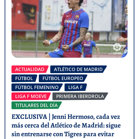
ACTUALIDAD
ATLÉTICO DE MADRID
FÚTBOL
FÚTBOL EUROPEO
FÚTBOL FEMENINO
LIGA F
LIGA F MOEVE
PRIMERA IBERDROLA
TITULARES DEL DÍA
EXCLUSIVA | Jenni Hermoso, cada vez
más cerca del Atlético de Madrid: sigue
sin entrenarse con Tigres para evitar