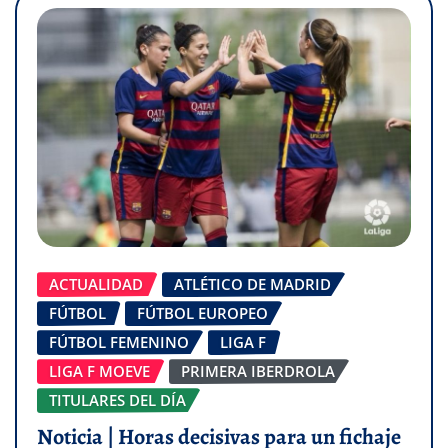
ACTUALIDAD
ATLÉTICO DE MADRID
FÚTBOL
FÚTBOL EUROPEO
FÚTBOL FEMENINO
LIGA F
LIGA F MOEVE
PRIMERA IBERDROLA
TITULARES DEL DÍA
Noticia | Horas decisivas para un fichaje