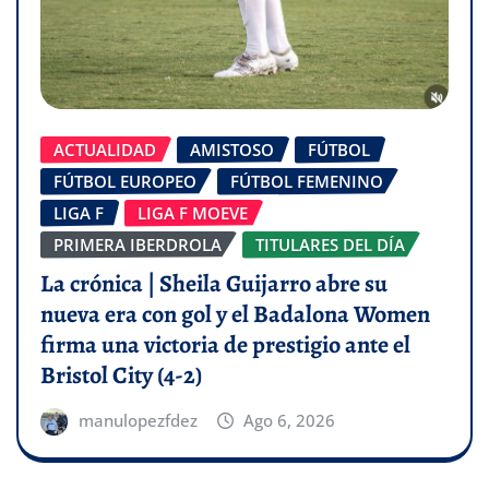
ACTUALIDAD
AMISTOSO
FÚTBOL
FÚTBOL EUROPEO
FÚTBOL FEMENINO
LIGA F
LIGA F MOEVE
PRIMERA IBERDROLA
TITULARES DEL DÍA
La crónica | Sheila Guijarro abre su
nueva era con gol y el Badalona Women
firma una victoria de prestigio ante el
Bristol City (4-2)
manulopezfdez
Ago 6, 2026