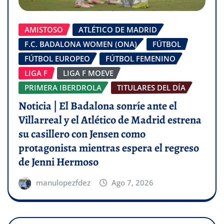
AMISTOSO
ATLÉTICO DE MADRID
F.C. BADALONA WOMEN (ONA)
FÚTBOL
FÚTBOL EUROPEO
FÚTBOL FEMENINO
LIGA F
LIGA F MOEVE
PRIMERA IBERDROLA
TITULARES DEL DÍA
Noticia | El Badalona sonríe ante el
Villarreal y el Atlético de Madrid estrena
su casillero con Jensen como
protagonista mientras espera el regreso
de Jenni Hermoso
manulopezfdez
Ago 7, 2026