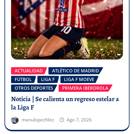
ACTUALIDAD
ATLÉTICO DE MADRID
FÚTBOL
LIGA F
LIGA F MOEVE
OTROS DEPORTES
PRIMERA IBERDROLA
Noticia | Se calienta un regreso estelar a
la Liga F
manulopezfdez
Ago 7, 2026