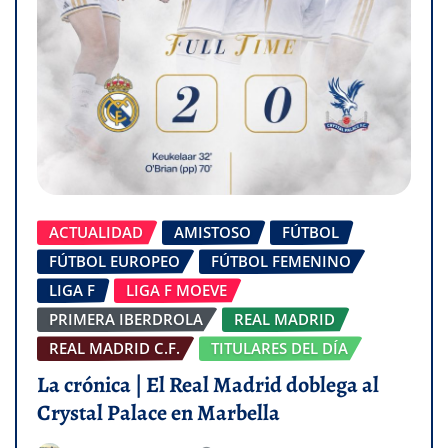
ACTUALIDAD
AMISTOSO
FÚTBOL
FÚTBOL EUROPEO
FÚTBOL FEMENINO
LIGA F
LIGA F MOEVE
PRIMERA IBERDROLA
REAL MADRID
REAL MADRID C.F.
TITULARES DEL DÍA
La crónica | El Real Madrid doblega al
Crystal Palace en Marbella