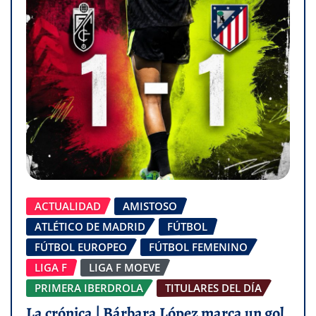
ACTUALIDAD
AMISTOSO
ATLÉTICO DE MADRID
FÚTBOL
FÚTBOL EUROPEO
FÚTBOL FEMENINO
LIGA F
LIGA F MOEVE
PRIMERA IBERDROLA
TITULARES DEL DÍA
La crónica | Bárbara López marca un gol