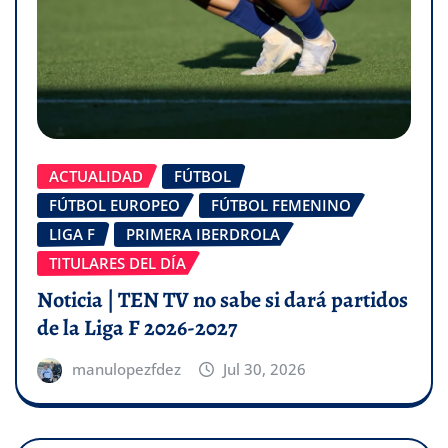
ACTUALIDAD
FÚTBOL
FÚTBOL EUROPEO
FÚTBOL FEMENINO
LIGA F
PRIMERA IBERDROLA
TITULARES DEL DÍA
Noticia | TEN TV no sabe si dará partidos
de la Liga F 2026-2027
manulopezfdez
Jul 30, 2026