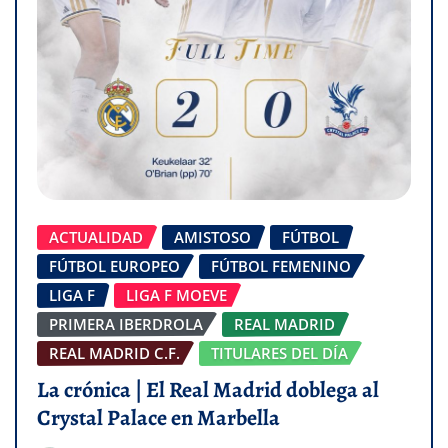
ACTUALIDAD
AMISTOSO
FÚTBOL
FÚTBOL EUROPEO
FÚTBOL FEMENINO
LIGA F
LIGA F MOEVE
PRIMERA IBERDROLA
REAL MADRID
REAL MADRID C.F.
TITULARES DEL DÍA
La crónica | El Real Madrid doblega al
Crystal Palace en Marbella