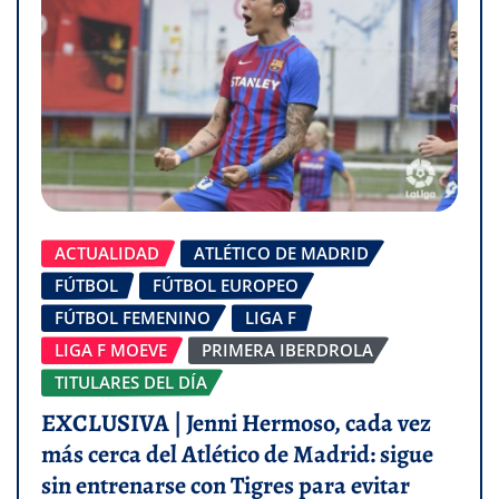
ACTUALIDAD
ATLÉTICO DE MADRID
FÚTBOL
FÚTBOL EUROPEO
FÚTBOL FEMENINO
LIGA F
LIGA F MOEVE
PRIMERA IBERDROLA
TITULARES DEL DÍA
EXCLUSIVA | Jenni Hermoso, cada vez
más cerca del Atlético de Madrid: sigue
sin entrenarse con Tigres para evitar