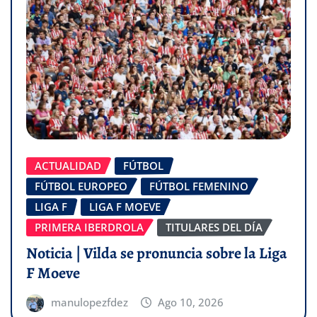
ACTUALIDAD
FÚTBOL
FÚTBOL EUROPEO
FÚTBOL FEMENINO
LIGA F
LIGA F MOEVE
PRIMERA IBERDROLA
TITULARES DEL DÍA
Noticia | Vilda se pronuncia sobre la Liga
F Moeve
manulopezfdez
Ago 10, 2026