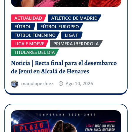
ACTUALIDAD
ATLÉTICO DE MADRID
FÚTBOL
FÚTBOL EUROPEO
FÚTBOL FEMENINO
LIGA F
LIGA F MOEVE
PRIMERA IBERDROLA
TITULARES DEL DÍA
Noticia | Recta final para el desembarco
de Jenni en Alcalá de Henares
manulopezfdez
Ago 10, 2026