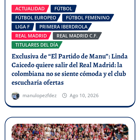
ACTUALIDAD
FÚTBOL
FÚTBOL EUROPEO
FÚTBOL FEMENINO
LIGA F
PRIMERA IBERDROLA
REAL MADRID
REAL MADRID C.F.
TITULARES DEL DÍA
Exclusiva de “El Partido de Manu”: Linda
Caicedo quiere salir del Real Madrid: la
colombiana no se siente cómoda y el club
escucharía ofertas
manulopezfdez
Ago 10, 2026