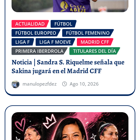
ACTUALIDAD
FÚTBOL
FÚTBOL EUROPEO
FÚTBOL FEMENINO
LIGA F
LIGA F MOEVE
MADRID CFF
PRIMERA IBERDROLA
TITULARES DEL DÍA
Noticia | Sandra S. Riquelme señala que
Sakina jugará en el Madrid CFF
manulopezfdez
Ago 10, 2026