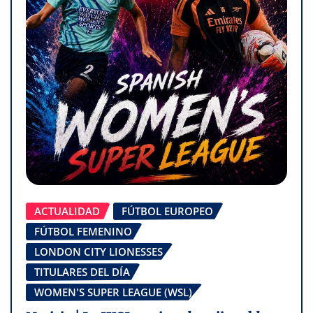
ACTUALIDAD
FÚTBOL EUROPEO
FÚTBOL FEMENINO
LONDON CITY LIONESSES
TITULARES DEL DÍA
WOMEN'S SUPER LEAGUE (WSL)