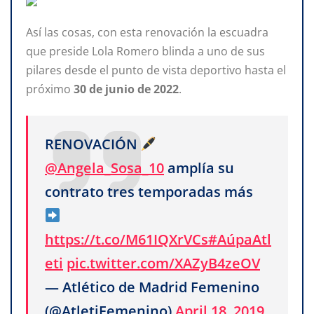
Así las cosas, con esta renovación la escuadra
que preside Lola Romero blinda a uno de sus
pilares desde el punto de vista deportivo hasta el
próximo
30 de junio de 2022
.
RENOVACIÓN
@Angela_Sosa_10
amplía su
contrato tres temporadas más
https://t.co/M61IQXrVCs
#AúpaAtl
eti
pic.twitter.com/XAZyB4zeOV
— Atlético de Madrid Femenino
(@AtletiFemenino)
April 18, 2019