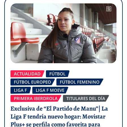
ACTUALIDAD
FÚTBOL
FÚTBOL EUROPEO
FÚTBOL FEMENINO
LIGA F
LIGA F MOEVE
PRIMERA IBERDROLA
TITULARES DEL DÍA
Exclusiva de “El Partido de Manu”| La
Liga F tendría nuevo hogar: Movistar
Plus+ se perfila como favorita para