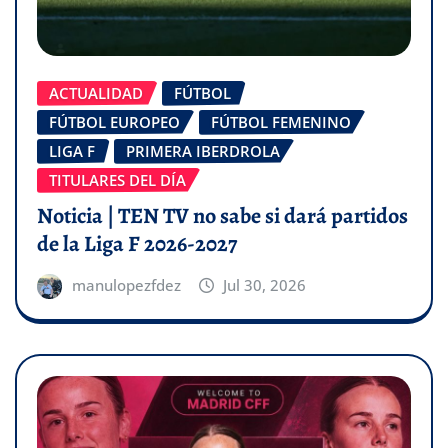
ACTUALIDAD
FÚTBOL
FÚTBOL EUROPEO
FÚTBOL FEMENINO
LIGA F
PRIMERA IBERDROLA
TITULARES DEL DÍA
Noticia | TEN TV no sabe si dará partidos
de la Liga F 2026-2027
manulopezfdez
Jul 30, 2026