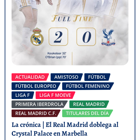
ACTUALIDAD
AMISTOSO
FÚTBOL
FÚTBOL EUROPEO
FÚTBOL FEMENINO
LIGA F
LIGA F MOEVE
PRIMERA IBERDROLA
REAL MADRID
REAL MADRID C.F.
TITULARES DEL DÍA
La crónica | El Real Madrid doblega al
Crystal Palace en Marbella