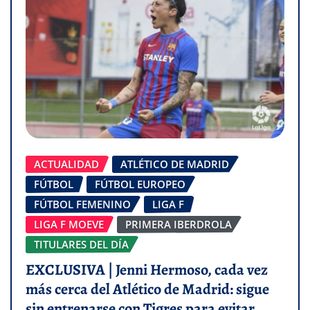
ACTUALIDAD
ATLÉTICO DE MADRID
FÚTBOL
FÚTBOL EUROPEO
FÚTBOL FEMENINO
LIGA F
LIGA F MOEVE
PRIMERA IBERDROLA
TITULARES DEL DÍA
EXCLUSIVA | Jenni Hermoso, cada vez
más cerca del Atlético de Madrid: sigue
sin entrenarse con Tigres para evitar