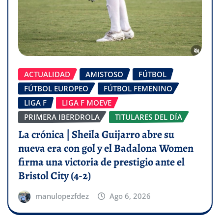
ACTUALIDAD
AMISTOSO
FÚTBOL
FÚTBOL EUROPEO
FÚTBOL FEMENINO
LIGA F
LIGA F MOEVE
PRIMERA IBERDROLA
TITULARES DEL DÍA
La crónica | Sheila Guijarro abre su
nueva era con gol y el Badalona Women
firma una victoria de prestigio ante el
Bristol City (4-2)
manulopezfdez
Ago 6, 2026