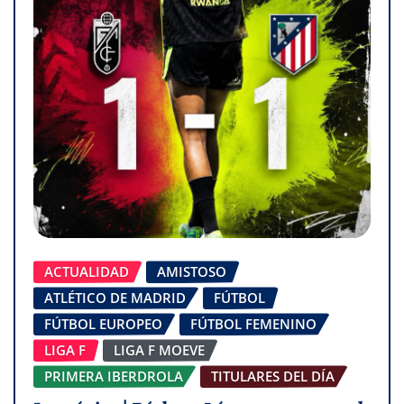
ACTUALIDAD
AMISTOSO
ATLÉTICO DE MADRID
FÚTBOL
FÚTBOL EUROPEO
FÚTBOL FEMENINO
LIGA F
LIGA F MOEVE
PRIMERA IBERDROLA
TITULARES DEL DÍA