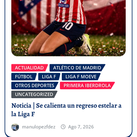
ACTUALIDAD
ATLÉTICO DE MADRID
FÚTBOL
LIGA F
LIGA F MOEVE
OTROS DEPORTES
PRIMERA IBERDROLA
UNCATEGORIZED
Noticia | Se calienta un regreso estelar a
la Liga F
manulopezfdez
Ago 7, 2026