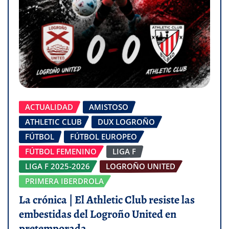
ACTUALIDAD
AMISTOSO
ATHLETIC CLUB
DUX LOGROÑO
FÚTBOL
FÚTBOL EUROPEO
FÚTBOL FEMENINO
LIGA F
LIGA F 2025-2026
LOGROÑO UNITED
PRIMERA IBERDROLA
La crónica | El Athletic Club resiste las
embestidas del Logroño United en
pretemporada