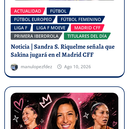
ACTUALIDAD
FÚTBOL
FÚTBOL EUROPEO
FÚTBOL FEMENINO
LIGA F
LIGA F MOEVE
MADRID CFF
PRIMERA IBERDROLA
TITULARES DEL DÍA
Noticia | Sandra S. Riquelme señala que
Sakina jugará en el Madrid CFF
manulopezfdez
Ago 10, 2026