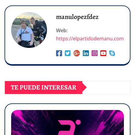
manulopezfdez
Web:
https://elpartidodemanu.com
TE PUEDE INTERESAR