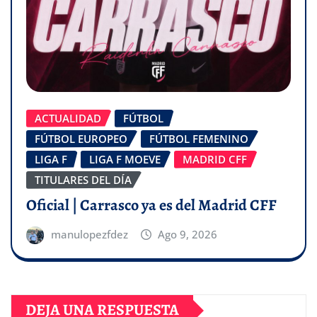
ACTUALIDAD
FÚTBOL
FÚTBOL EUROPEO
FÚTBOL FEMENINO
LIGA F
LIGA F MOEVE
MADRID CFF
TITULARES DEL DÍA
Oficial | Carrasco ya es del Madrid CFF
manulopezfdez
Ago 9, 2026
DEJA UNA RESPUESTA