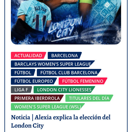
ACTUALIDAD
BARCELONA
BARCLAYS WOMEN’S SUPER LEAGUE
FÚTBOL
FÚTBOL CLUB BARCELONA
FÚTBOL EUROPEO
FÚTBOL FEMENINO
LIGA F
LONDON CITY LIONESSES
PRIMERA IBERDROLA
TITULARES DEL DÍA
WOMEN'S SUPER LEAGUE (WSL)
Noticia | Alexia explica la elección del
London City