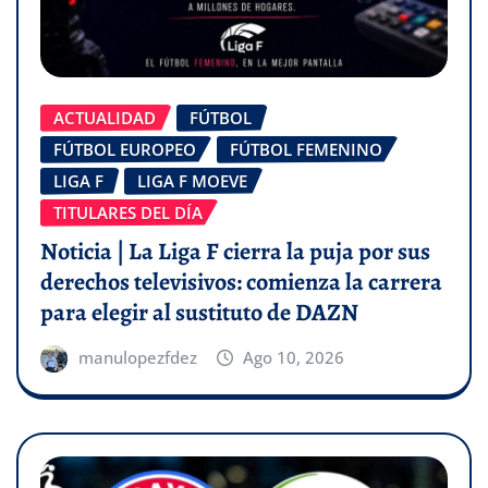
ACTUALIDAD
FÚTBOL
FÚTBOL EUROPEO
FÚTBOL FEMENINO
LIGA F
LIGA F MOEVE
TITULARES DEL DÍA
Noticia | La Liga F cierra la puja por sus
derechos televisivos: comienza la carrera
para elegir al sustituto de DAZN
manulopezfdez
Ago 10, 2026