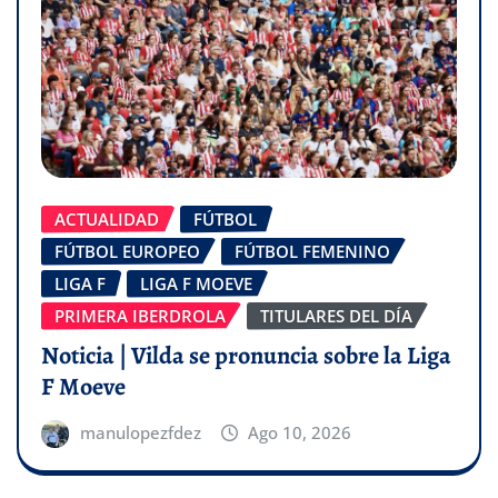
ACTUALIDAD
FÚTBOL
FÚTBOL EUROPEO
FÚTBOL FEMENINO
LIGA F
LIGA F MOEVE
PRIMERA IBERDROLA
TITULARES DEL DÍA
Noticia | Vilda se pronuncia sobre la Liga
F Moeve
manulopezfdez
Ago 10, 2026