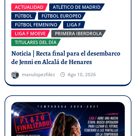
ACTUALIDAD
ATLÉTICO DE MADRID
FÚTBOL
FÚTBOL EUROPEO
FÚTBOL FEMENINO
LIGA F
LIGA F MOEVE
PRIMERA IBERDROLA
TITULARES DEL DÍA
Noticia | Recta final para el desembarco
de Jenni en Alcalá de Henares
manulopezfdez
Ago 10, 2026