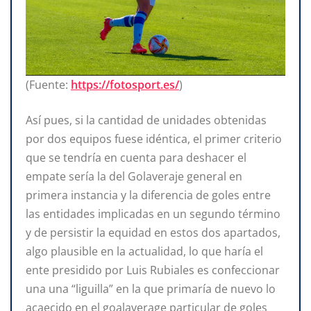
(Fuente:
https://fotosport.es/
)
Así pues, si la cantidad de unidades obtenidas
por dos equipos fuese idéntica, el primer criterio
que se tendría en cuenta para deshacer el
empate sería la del Golaveraje general en
primera instancia y la diferencia de goles entre
las entidades implicadas en un segundo término
y de persistir la equidad en estos dos apartados,
algo plausible en la actualidad, lo que haría el
ente presidido por Luis Rubiales es confeccionar
una una “liguilla” en la que primaría de nuevo lo
acaecido en el goalaverage particular de goles