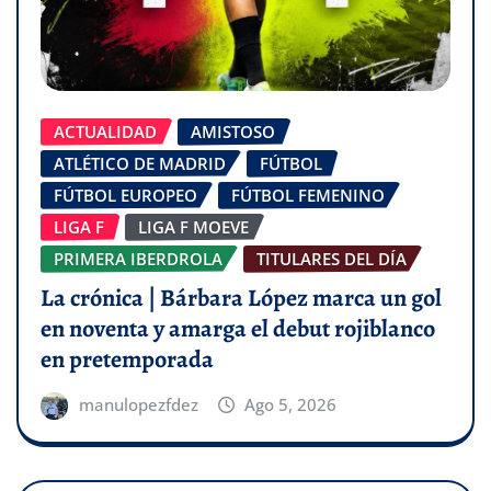
ACTUALIDAD
AMISTOSO
ATLÉTICO DE MADRID
FÚTBOL
FÚTBOL EUROPEO
FÚTBOL FEMENINO
LIGA F
LIGA F MOEVE
PRIMERA IBERDROLA
TITULARES DEL DÍA
La crónica | Bárbara López marca un gol
en noventa y amarga el debut rojiblanco
en pretemporada
manulopezfdez
Ago 5, 2026