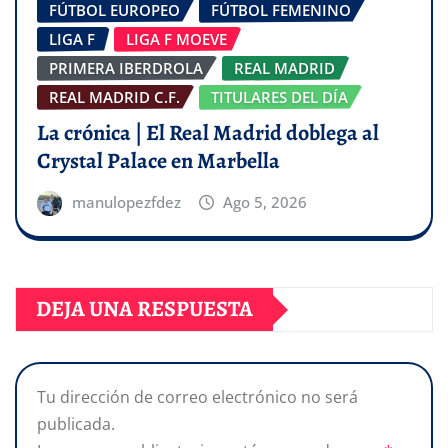
FÚTBOL EUROPEO
FÚTBOL FEMENINO
LIGA F
LIGA F MOEVE
PRIMERA IBERDROLA
REAL MADRID
REAL MADRID C.F.
TITULARES DEL DÍA
La crónica | El Real Madrid doblega al
Crystal Palace en Marbella
manulopezfdez
Ago 5, 2026
DEJA UNA RESPUESTA
Tu dirección de correo electrónico no será
publicada.