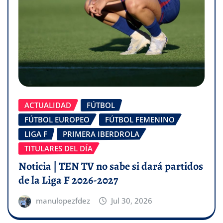
ACTUALIDAD
FÚTBOL
FÚTBOL EUROPEO
FÚTBOL FEMENINO
LIGA F
PRIMERA IBERDROLA
TITULARES DEL DÍA
Noticia | TEN TV no sabe si dará partidos
de la Liga F 2026-2027
manulopezfdez
Jul 30, 2026