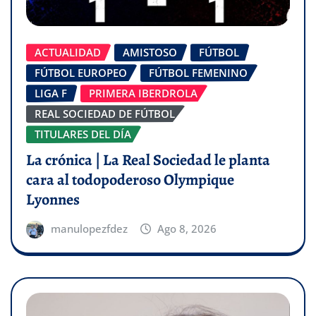
ACTUALIDAD
AMISTOSO
FÚTBOL
FÚTBOL EUROPEO
FÚTBOL FEMENINO
LIGA F
PRIMERA IBERDROLA
REAL SOCIEDAD DE FÚTBOL
TITULARES DEL DÍA
La crónica | La Real Sociedad le planta
cara al todopoderoso Olympique
Lyonnes
manulopezfdez
Ago 8, 2026