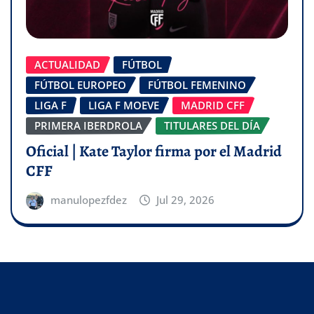
ACTUALIDAD
FÚTBOL
FÚTBOL EUROPEO
FÚTBOL FEMENINO
LIGA F
LIGA F MOEVE
MADRID CFF
PRIMERA IBERDROLA
TITULARES DEL DÍA
Oficial | Kate Taylor firma por el Madrid
CFF
manulopezfdez
Jul 29, 2026