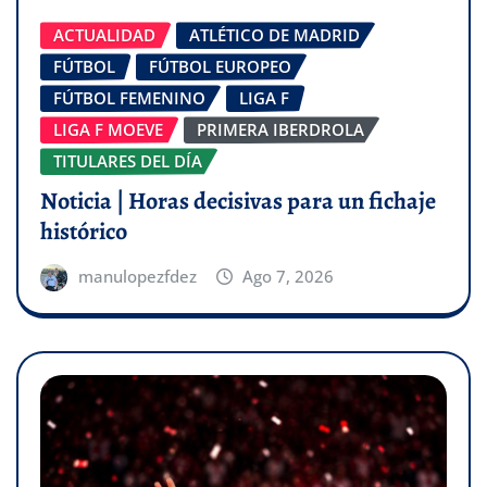
ACTUALIDAD
ATLÉTICO DE MADRID
FÚTBOL
FÚTBOL EUROPEO
FÚTBOL FEMENINO
LIGA F
LIGA F MOEVE
PRIMERA IBERDROLA
TITULARES DEL DÍA
Noticia | Horas decisivas para un fichaje
histórico
manulopezfdez
Ago 7, 2026