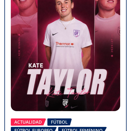
ACTUALIDAD
FÚTBOL
FÚTBOL EUROPEO
FÚTBOL FEMENINO