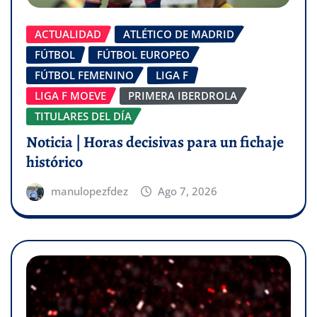
ACTUALIDAD
ATLÉTICO DE MADRID
FÚTBOL
FÚTBOL EUROPEO
FÚTBOL FEMENINO
LIGA F
LIGA F MOEVE
PRIMERA IBERDROLA
TITULARES DEL DÍA
Noticia | Horas decisivas para un fichaje
histórico
manulopezfdez
Ago 7, 2026