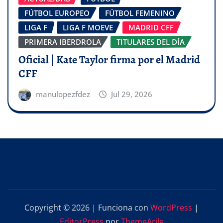
FÚTBOL EUROPEO
FÚTBOL FEMENINO
LIGA F
LIGA F MOEVE
MADRID CFF
PRIMERA IBERDROLA
TITULARES DEL DÍA
Oficial | Kate Taylor firma por el Madrid
CFF
manulopezfdez
Jul 29, 2026
Copyright © 2026 | Funciona con
WordPress
|
EditorPress
por
ThemeArile