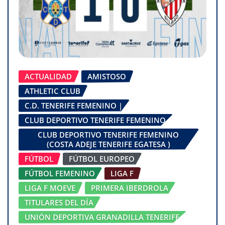
ACTUALIDAD
AMISTOSO
ATHLETIC CLUB
C.D. TENERIFE FEMENINO |
CLUB DEPORTIVO TENERIFE FEMENINO
CLUB DEPORTIVO TENERIFE FEMENINO
(COSTA ADEJE TENERIFE EGATESA )
FÚTBOL
FÚTBOL EUROPEO
FÚTBOL FEMENINO
LIGA F
LIGA F MOEVE
PRIMERA IBERDROLA
TITULARES DEL DÍA
UNIÓN DEPORTIVA GRANADILLA TENERIFE