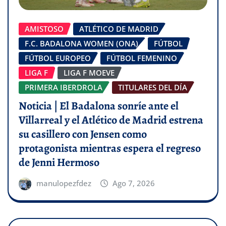
AMISTOSO
ATLÉTICO DE MADRID
F.C. BADALONA WOMEN (ONA)
FÚTBOL
FÚTBOL EUROPEO
FÚTBOL FEMENINO
LIGA F
LIGA F MOEVE
PRIMERA IBERDROLA
TITULARES DEL DÍA
Noticia | El Badalona sonríe ante el
Villarreal y el Atlético de Madrid estrena
su casillero con Jensen como
protagonista mientras espera el regreso
de Jenni Hermoso
manulopezfdez
Ago 7, 2026