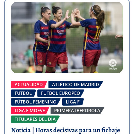
ACTUALIDAD
ATLÉTICO DE MADRID
FÚTBOL
FÚTBOL EUROPEO
FÚTBOL FEMENINO
LIGA F
LIGA F MOEVE
PRIMERA IBERDROLA
TITULARES DEL DÍA
Noticia | Horas decisivas para un fichaje