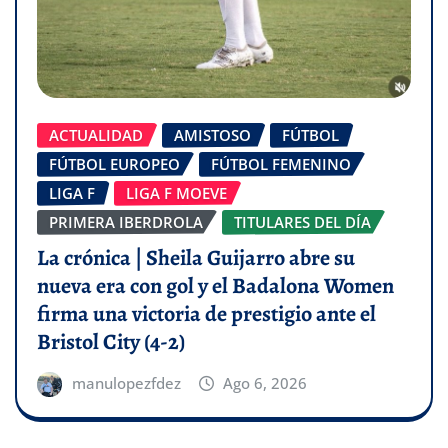
ACTUALIDAD
AMISTOSO
FÚTBOL
FÚTBOL EUROPEO
FÚTBOL FEMENINO
LIGA F
LIGA F MOEVE
PRIMERA IBERDROLA
TITULARES DEL DÍA
La crónica | Sheila Guijarro abre su
nueva era con gol y el Badalona Women
firma una victoria de prestigio ante el
Bristol City (4-2)
manulopezfdez
Ago 6, 2026