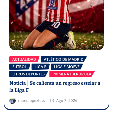
ACTUALIDAD
ATLÉTICO DE MADRID
FÚTBOL
LIGA F
LIGA F MOEVE
OTROS DEPORTES
PRIMERA IBERDROLA
Noticia | Se calienta un regreso estelar a
la Liga F
manulopezfdez
Ago 7, 2026