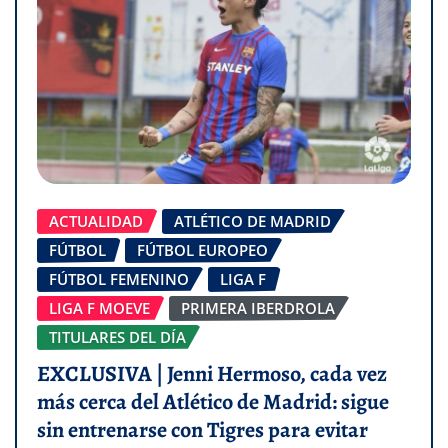
ACTUALIDAD
ATLÉTICO DE MADRID
FÚTBOL
FÚTBOL EUROPEO
FÚTBOL FEMENINO
LIGA F
LIGA F MOEVE
PRIMERA IBERDROLA
TITULARES DEL DÍA
EXCLUSIVA | Jenni Hermoso, cada vez
más cerca del Atlético de Madrid: sigue
sin entrenarse con Tigres para evitar