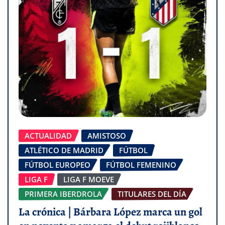
ACTUALIDAD
AMISTOSO
ATLÉTICO DE MADRID
FÚTBOL
FÚTBOL EUROPEO
FÚTBOL FEMENINO
LIGA F
LIGA F MOEVE
PRIMERA IBERDROLA
TITULARES DEL DÍA
La crónica | Bárbara López marca un gol