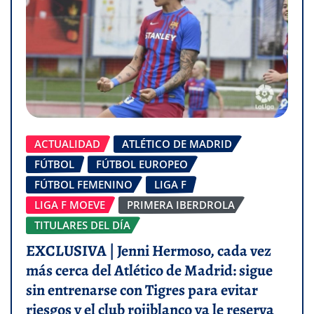
ACTUALIDAD
ATLÉTICO DE MADRID
FÚTBOL
FÚTBOL EUROPEO
FÚTBOL FEMENINO
LIGA F
LIGA F MOEVE
PRIMERA IBERDROLA
TITULARES DEL DÍA
EXCLUSIVA | Jenni Hermoso, cada vez
más cerca del Atlético de Madrid: sigue
sin entrenarse con Tigres para evitar
riesgos y el club rojiblanco ya le reserva