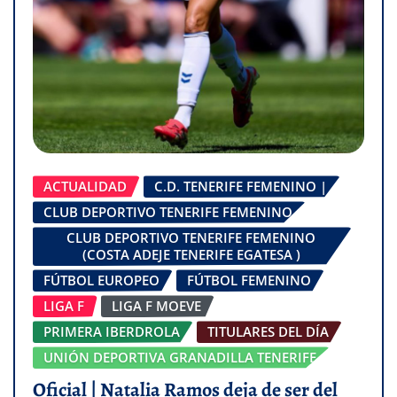
ACTUALIDAD
C.D. TENERIFE FEMENINO |
CLUB DEPORTIVO TENERIFE FEMENINO
CLUB DEPORTIVO TENERIFE FEMENINO
(COSTA ADEJE TENERIFE EGATESA )
FÚTBOL EUROPEO
FÚTBOL FEMENINO
LIGA F
LIGA F MOEVE
PRIMERA IBERDROLA
TITULARES DEL DÍA
UNIÓN DEPORTIVA GRANADILLA TENERIFE
Oficial | Natalia Ramos deja de ser del