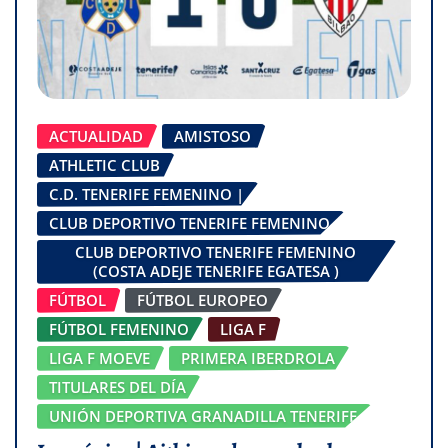
ACTUALIDAD
AMISTOSO
ATHLETIC CLUB
C.D. TENERIFE FEMENINO |
CLUB DEPORTIVO TENERIFE FEMENINO
CLUB DEPORTIVO TENERIFE FEMENINO
(COSTA ADEJE TENERIFE EGATESA )
FÚTBOL
FÚTBOL EUROPEO
FÚTBOL FEMENINO
LIGA F
LIGA F MOEVE
PRIMERA IBERDROLA
TITULARES DEL DÍA
UNIÓN DEPORTIVA GRANADILLA TENERIFE