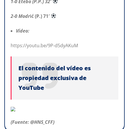
1-0 Etebo (P.P.) 32′
2-0 Modr
ić (P.) 71′
Vídeo:
https://youtu.be/9P-d5dyAKuM
El contenido del vídeo es
propiedad exclusiva de
YouTube
(Fuente: @HNS_CFF)