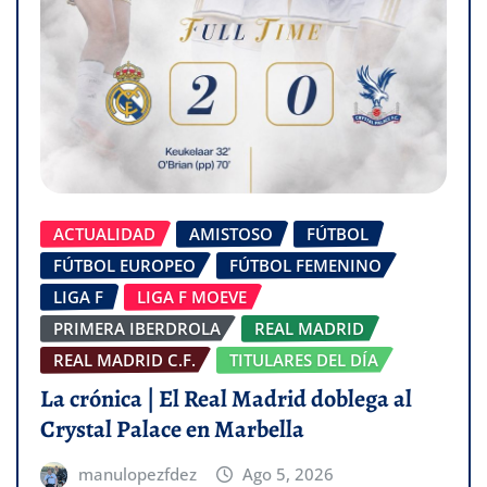
ACTUALIDAD
AMISTOSO
FÚTBOL
FÚTBOL EUROPEO
FÚTBOL FEMENINO
LIGA F
LIGA F MOEVE
PRIMERA IBERDROLA
REAL MADRID
REAL MADRID C.F.
TITULARES DEL DÍA
La crónica | El Real Madrid doblega al
Crystal Palace en Marbella
manulopezfdez
Ago 5, 2026