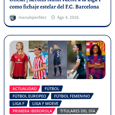
como fichaje estelar del F.C. Barcelona
manulopezfdez
Ago 4, 2026
ACTUALIDAD
FÚTBOL
FÚTBOL EUROPEO
FÚTBOL FEMENINO
LIGA F
LIGA F MOEVE
PRIMERA IBERDROLA
TITULARES DEL DÍA