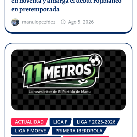
en noventa y amarga el debut rojiblanco
en pretemporada
manulopezfdez
Ago 5, 2026
ACTUALIDAD
LIGA F
LIGA F 2025-2026
LIGA F MOEVE
PRIMERA IBERDROLA