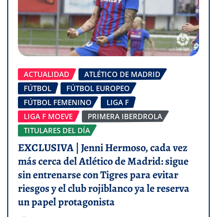
ACTUALIDAD
ATLÉTICO DE MADRID
FÚTBOL
FÚTBOL EUROPEO
FÚTBOL FEMENINO
LIGA F
LIGA F MOEVE
PRIMERA IBERDROLA
TITULARES DEL DÍA
EXCLUSIVA | Jenni Hermoso, cada vez
más cerca del Atlético de Madrid: sigue
sin entrenarse con Tigres para evitar
riesgos y el club rojiblanco ya le reserva
un papel protagonista