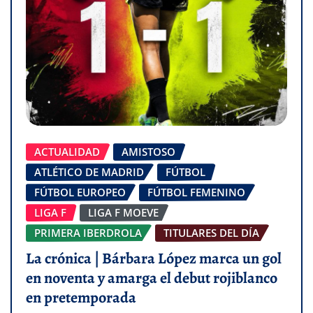
ACTUALIDAD
AMISTOSO
ATLÉTICO DE MADRID
FÚTBOL
FÚTBOL EUROPEO
FÚTBOL FEMENINO
LIGA F
LIGA F MOEVE
PRIMERA IBERDROLA
TITULARES DEL DÍA
La crónica | Bárbara López marca un gol
en noventa y amarga el debut rojiblanco
en pretemporada