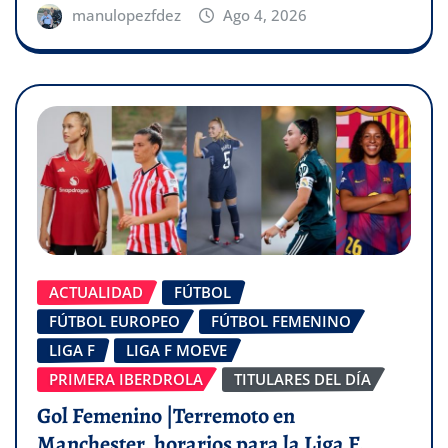
manulopezfdez
Ago 4, 2026
ACTUALIDAD
FÚTBOL
FÚTBOL EUROPEO
FÚTBOL FEMENINO
LIGA F
LIGA F MOEVE
PRIMERA IBERDROLA
TITULARES DEL DÍA
Gol Femenino |Terremoto en
Manchester, horarios para la Liga F,