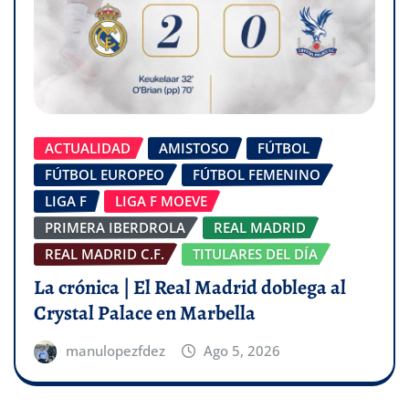
ACTUALIDAD
AMISTOSO
FÚTBOL
FÚTBOL EUROPEO
FÚTBOL FEMENINO
LIGA F
LIGA F MOEVE
PRIMERA IBERDROLA
REAL MADRID
REAL MADRID C.F.
TITULARES DEL DÍA
La crónica | El Real Madrid doblega al
Crystal Palace en Marbella
manulopezfdez
Ago 5, 2026