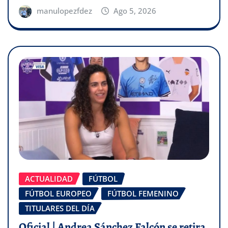
manulopezfdez
Ago 5, 2026
ACTUALIDAD
FÚTBOL
FÚTBOL EUROPEO
FÚTBOL FEMENINO
TITULARES DEL DÍA
Oficial | Andrea Sánchez Falcón se retira