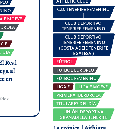
ATHLETIC CLUB
OPEO
C.D. TENERIFE FEMENINO
ENINO
|
GA F MOEVE
CLUB DEPORTIVO
RDROLA
TENERIFE FEMENINO
CLUB DEPORTIVO
TENERIFE FEMENINO
C.F.
(COSTA ADEJE TENERIFE
L DÍA
EGATESA )
El Real
FÚTBOL
ega al
FÚTBOL EUROPEO
ce en
FÚTBOL FEMENINO
LIGA F
LIGA F MOEVE
PRIMERA IBERDROLA
fdez
TITULARES DEL DÍA
UNIÓN DEPORTIVA
GRANADILLA TENERIFE
La crónica | Aithiara