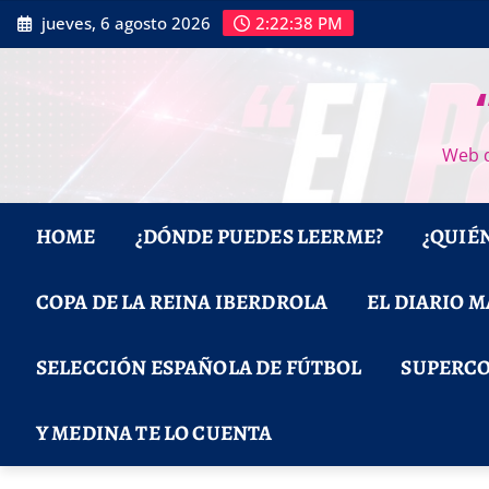
Saltar
jueves, 6 agosto 2026
2:22:39 PM
al
contenido
Web d
HOME
¿DÓNDE PUEDES LEERME?
¿QUIÉ
COPA DE LA REINA IBERDROLA
EL DIARIO 
SELECCIÓN ESPAÑOLA DE FÚTBOL
SUPERCO
Y MEDINA TE LO CUENTA