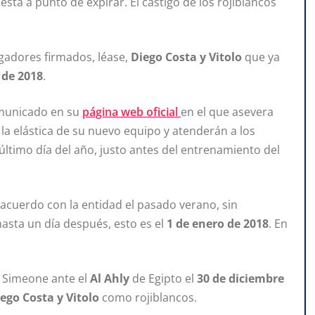
d
está a punto de expirar. El castigo de los rojiblancos
gadores firmados, léase,
Diego Costa y Vitolo
que ya
 de 2018
.
comunicado en su
página web oficial
en el que asevera
la elástica de su nuevo equipo y atenderán a los
ltimo día del año, justo antes del entrenamiento del
n acuerdo con la entidad el pasado verano, sin
hasta un día después, esto es el
1 de enero de 2018
. En
e Simeone ante el
Al Ahly
de Egipto el
30 de diciembre
ego Costa y Vitolo
como rojiblancos.