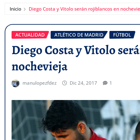
Inicio
Diego Costa y Vitolo serán rojiblancos en nochevie
ACTUALIDAD
ATLÉTICO DE MADRID
FÚTBOL
Diego Costa y Vitolo será
nochevieja
manulopezfdez
Dic 24, 2017
1