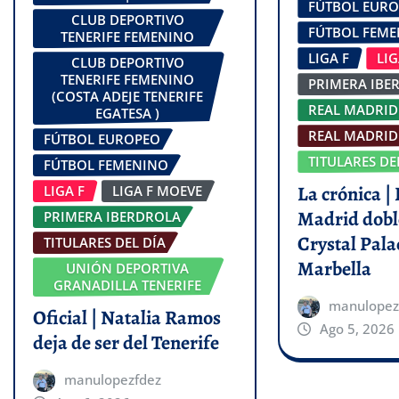
FÚTBOL EUR
CLUB DEPORTIVO
FÚTBOL FEM
TENERIFE FEMENINO
LIGA F
LI
CLUB DEPORTIVO
TENERIFE FEMENINO
PRIMERA IBE
(COSTA ADEJE TENERIFE
REAL MADRID
EGATESA )
REAL MADRID 
FÚTBOL EUROPEO
TITULARES DE
FÚTBOL FEMENINO
La crónica | 
LIGA F
LIGA F MOEVE
Madrid dobl
PRIMERA IBERDROLA
Crystal Pala
TITULARES DEL DÍA
Marbella
UNIÓN DEPORTIVA
GRANADILLA TENERIFE
manulopez
Oficial | Natalia Ramos
Ago 5, 2026
deja de ser del Tenerife
manulopezfdez