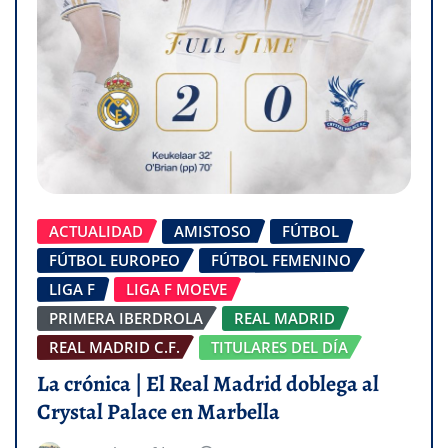
ACTUALIDAD
AMISTOSO
FÚTBOL
FÚTBOL EUROPEO
FÚTBOL FEMENINO
LIGA F
LIGA F MOEVE
PRIMERA IBERDROLA
REAL MADRID
REAL MADRID C.F.
TITULARES DEL DÍA
La crónica | El Real Madrid doblega al
Crystal Palace en Marbella