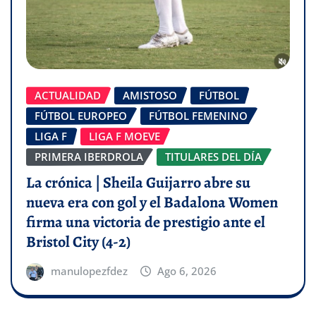
ACTUALIDAD
AMISTOSO
FÚTBOL
FÚTBOL EUROPEO
FÚTBOL FEMENINO
LIGA F
LIGA F MOEVE
PRIMERA IBERDROLA
TITULARES DEL DÍA
La crónica | Sheila Guijarro abre su
nueva era con gol y el Badalona Women
firma una victoria de prestigio ante el
Bristol City (4-2)
manulopezfdez
Ago 6, 2026