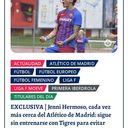
ACTUALIDAD
ATLÉTICO DE MADRID
FÚTBOL
FÚTBOL EUROPEO
FÚTBOL FEMENINO
LIGA F
LIGA F MOEVE
PRIMERA IBERDROLA
TITULARES DEL DÍA
EXCLUSIVA | Jenni Hermoso, cada vez
más cerca del Atlético de Madrid: sigue
sin entrenarse con Tigres para evitar