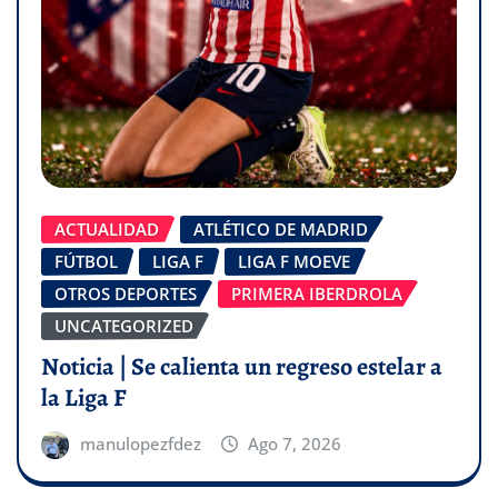
ACTUALIDAD
ATLÉTICO DE MADRID
FÚTBOL
LIGA F
LIGA F MOEVE
OTROS DEPORTES
PRIMERA IBERDROLA
UNCATEGORIZED
Noticia | Se calienta un regreso estelar a
la Liga F
manulopezfdez
Ago 7, 2026