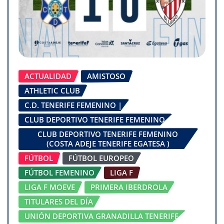
ACTUALIDAD
AMISTOSO
ATHLETIC CLUB
C.D. TENERIFE FEMENINO |
CLUB DEPORTIVO TENERIFE FEMENINO
CLUB DEPORTIVO TENERIFE FEMENINO
(COSTA ADEJE TENERIFE EGATESA )
FÚTBOL
FÚTBOL EUROPEO
FÚTBOL FEMENINO
LIGA F
LIGA F MOEVE
PRIMERA IBERDROLA
TITULARES DEL DÍA
UNIÓN DEPORTIVA GRANADILLA TENERIFE