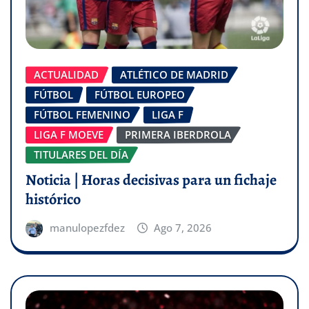
ACTUALIDAD
ATLÉTICO DE MADRID
FÚTBOL
FÚTBOL EUROPEO
FÚTBOL FEMENINO
LIGA F
LIGA F MOEVE
PRIMERA IBERDROLA
TITULARES DEL DÍA
Noticia | Horas decisivas para un fichaje
histórico
manulopezfdez
Ago 7, 2026