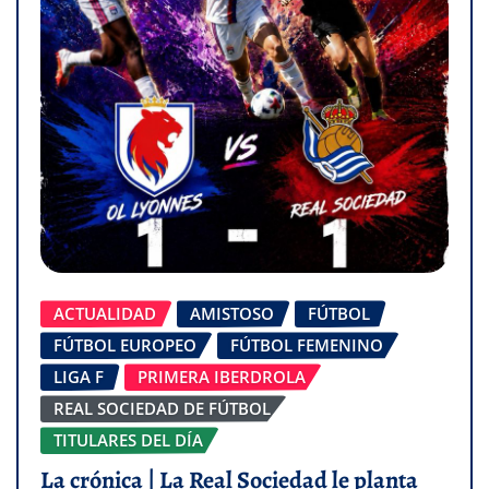
ACTUALIDAD
AMISTOSO
FÚTBOL
FÚTBOL EUROPEO
FÚTBOL FEMENINO
LIGA F
PRIMERA IBERDROLA
REAL SOCIEDAD DE FÚTBOL
TITULARES DEL DÍA
La crónica | La Real Sociedad le planta