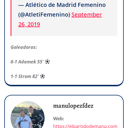
— Atlético de Madrid Femenino
(@AtletiFemenino)
September
26, 2019
Goleadoras:
0-1 Adamek 55′
1-1 Strom 82′
manulopezfdez
Web:
https://elpartidodemanu.com