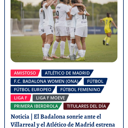
AMISTOSO
ATLÉTICO DE MADRID
F.C. BADALONA WOMEN (ONA)
FÚTBOL
FÚTBOL EUROPEO
FÚTBOL FEMENINO
LIGA F
LIGA F MOEVE
PRIMERA IBERDROLA
TITULARES DEL DÍA
Noticia | El Badalona sonríe ante el
Villarreal y el Atlético de Madrid estrena