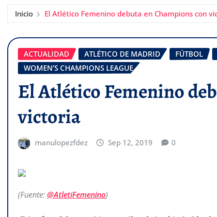
Inicio
El Atlético Femenino debuta en Champions con vic
ACTUALIDAD
ATLÉTICO DE MADRID
FÚTBOL
WOMEN’S CHAMPIONS LEAGUE
El Atlético Femenino de
victoria
manulopezfdez
Sep 12, 2019
0
(Fuente:
@AtletiFemenino
)