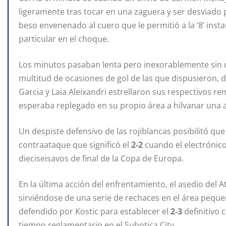
ligeramente tras tocar en una zaguera y ser desviado 
beso envenenado al cuero que le permitió a la ‘8’ insta
particular en el choque.
Los minutos pasaban lenta pero inexorablemente sin q
multitud de ocasiones de gol de las que dispusieron, d
Garcia y Laia Aleixandri estrellaron sus respectivos r
esperaba replegado en su propio área a hilvanar una a
Un despiste defensivo de las rojiblancas posibilitó qu
contraataque que significó el
2-2
cuando el electrónico
dieciseisavos de final de la Copa de Europa.
En la última acción del enfrentamiento, el asedio del
sirviéndose de una serie de rechaces en el área pequeña
defendido por Kostic para establecer el
2-3
definitivo 
tiempo reglamentario en el Subotica City.