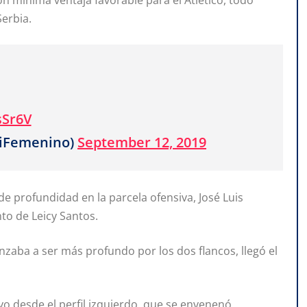
n mínima ventaja favorable para el Atlético, todo
Serbia.
sSr6V
tiFemenino)
September 12, 2019
e profundidad en la parcela ofensiva, José Luis
to de Leicy Santos.
nzaba a ser más profundo por los dos flancos, llegó el
 desde el perfil izquierdo, que se envenenó