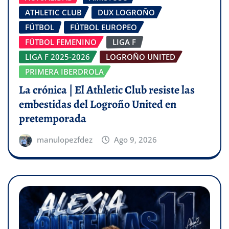
ATHLETIC CLUB
DUX LOGROÑO
FÚTBOL
FÚTBOL EUROPEO
FÚTBOL FEMENINO
LIGA F
LIGA F 2025-2026
LOGROÑO UNITED
PRIMERA IBERDROLA
La crónica | El Athletic Club resiste las
embestidas del Logroño United en
pretemporada
manulopezfdez
Ago 9, 2026