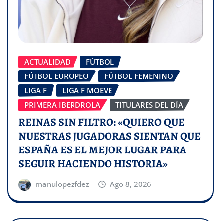
ACTUALIDAD
FÚTBOL
FÚTBOL EUROPEO
FÚTBOL FEMENINO
LIGA F
LIGA F MOEVE
PRIMERA IBERDROLA
TITULARES DEL DÍA
REINAS SIN FILTRO: «QUIERO QUE
NUESTRAS JUGADORAS SIENTAN QUE
ESPAÑA ES EL MEJOR LUGAR PARA
SEGUIR HACIENDO HISTORIA»
manulopezfdez
Ago 8, 2026