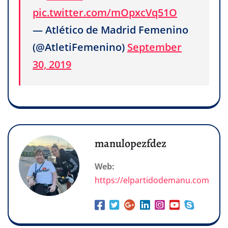
pic.twitter.com/mOpxcVq51O
— Atlético de Madrid Femenino
(@AtletiFemenino)
September
30, 2019
manulopezfdez
Web:
https://elpartidodemanu.com