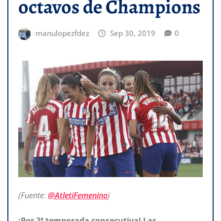
octavos de Champions
manulopezfdez
Sep 30, 2019
0
(Fuente:
@AtletiFemenino
)
¡Por
2ª temporada consecutiva! Las