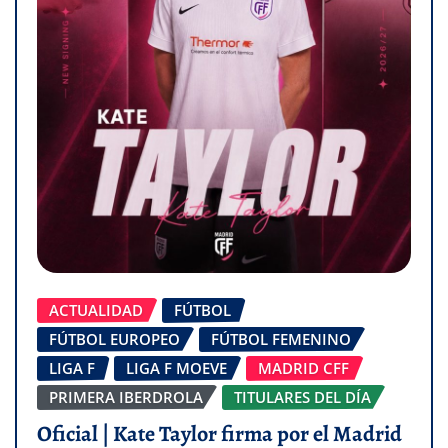
ACTUALIDAD
FÚTBOL
FÚTBOL EUROPEO
FÚTBOL FEMENINO
LIGA F
LIGA F MOEVE
MADRID CFF
PRIMERA IBERDROLA
TITULARES DEL DÍA
Oficial | Kate Taylor firma por el Madrid