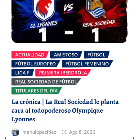
ACTUALIDAD
AMISTOSO
FÚTBOL
FÚTBOL EUROPEO
FÚTBOL FEMENINO
LIGA F
PRIMERA IBERDROLA
REAL SOCIEDAD DE FÚTBOL
TITULARES DEL DÍA
La crónica | La Real Sociedad le planta
cara al todopoderoso Olympique
Lyonnes
manulopezfdez
Ago 8, 2026