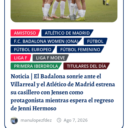
AMISTOSO
ATLÉTICO DE MADRID
F.C. BADALONA WOMEN (ONA)
FÚTBOL
FÚTBOL EUROPEO
FÚTBOL FEMENINO
LIGA F
LIGA F MOEVE
PRIMERA IBERDROLA
TITULARES DEL DÍA
Noticia | El Badalona sonríe ante el
Villarreal y el Atlético de Madrid estrena
su casillero con Jensen como
protagonista mientras espera el regreso
de Jenni Hermoso
manulopezfdez
Ago 7, 2026