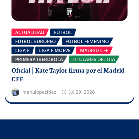
ACTUALIDAD
FÚTBOL
FÚTBOL EUROPEO
FÚTBOL FEMENINO
LIGA F
LIGA F MOEVE
MADRID CFF
PRIMERA IBERDROLA
TITULARES DEL DÍA
Oficial | Kate Taylor firma por el Madrid
CFF
manulopezfdez
Jul 29, 2026