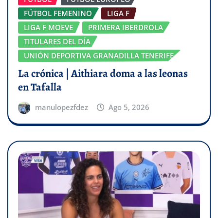
FÚTBOL FEMENINO
LIGA F
LIGA F MOEVE
PRIMERA IBERDROLA
TITULARES DEL DÍA
UNIÓN DEPORTIVA GRANADILLA TENERIFE
La crónica | Aithiara doma a las leonas
en Tafalla
manulopezfdez
Ago 5, 2026