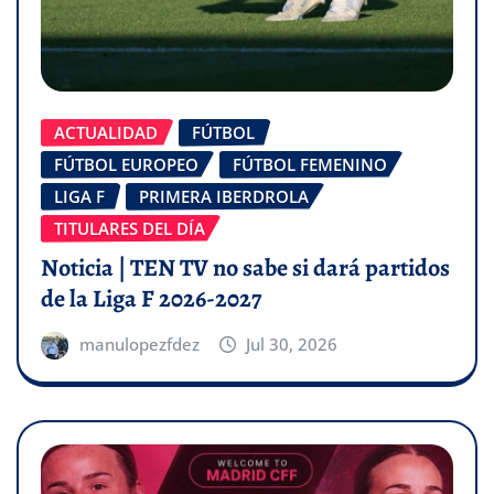
ACTUALIDAD
FÚTBOL
FÚTBOL EUROPEO
FÚTBOL FEMENINO
LIGA F
PRIMERA IBERDROLA
TITULARES DEL DÍA
Noticia | TEN TV no sabe si dará partidos
de la Liga F 2026-2027
manulopezfdez
Jul 30, 2026