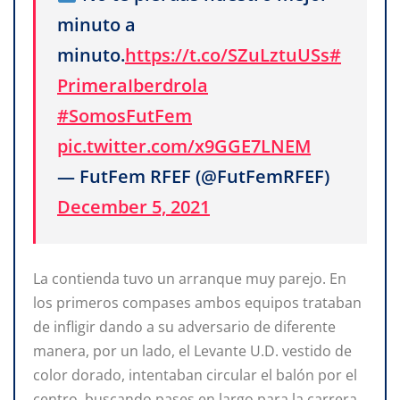
minuto a
minuto.
https://t.co/SZuLztuUSs
#
PrimeraIberdrola
#SomosFutFem
pic.twitter.com/x9GGE7LNEM
— FutFem RFEF (@FutFemRFEF)
December 5, 2021
La contienda tuvo un arranque muy parejo. En
los primeros compases ambos equipos trataban
de infligir dando a su adversario de diferente
manera, por un lado, el Levante U.D. vestido de
color dorado, intentaban circular el balón por el
centro, buscando pases en largo para la carrera