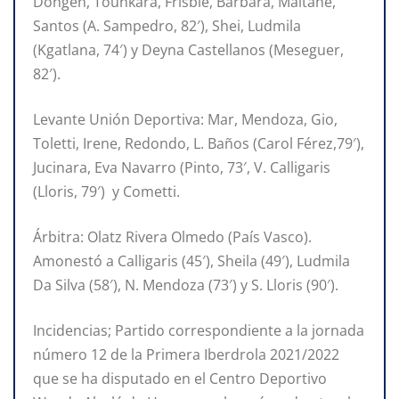
Dongen, Tounkara, Frisbie, Bárbara, Maitane,
Santos (A. Sampedro, 82′), Shei, Ludmila
(Kgatlana, 74′) y Deyna Castellanos (Meseguer,
82′).
Levante Unión Deportiva: Mar, Mendoza, Gio,
Toletti, Irene, Redondo, L. Baños (Carol Férez,79′),
Jucinara, Eva Navarro (Pinto, 73′, V. Calligaris
(Lloris, 79′) y Cometti.
Árbitra: Olatz Rivera Olmedo (País Vasco).
Amonestó a Calligaris (45′), Sheila (49′), Ludmila
Da Silva (58′), N. Mendoza (73′) y S. Lloris (90′).
Incidencias; Partido correspondiente a la jornada
número 12 de la Primera Iberdrola 2021/2022
que se ha disputado en el Centro Deportivo