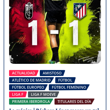
ACTUALIDAD
AMISTOSO
ATLÉTICO DE MADRID
FÚTBOL
FÚTBOL EUROPEO
FÚTBOL FEMENINO
LIGA F
LIGA F MOEVE
PRIMERA IBERDROLA
TITULARES DEL DÍA