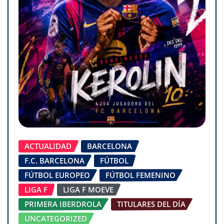
ACTUALIDAD
BARCELONA
F.C. BARCELONA
FÚTBOL
FÚTBOL EUROPEO
FÚTBOL FEMENINO
LIGA F
LIGA F MOEVE
PRIMERA IBERDROLA
TITULARES DEL DÍA
UNCATEGORIZED