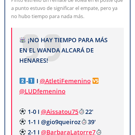
Pinto estrelló un remate de volea en el poste que
a punto estuvo de significar el empate, pero ya
no hubo tiempo para nada más.
¡NO HAY TIEMPO PARA MÁS
EN EL WANDA ALCARÁ DE
HENARES!
-
I
@AtletiFemenino
@LUDfemenino
1-0 I
@Aissatou75
22'
1-1 I @gio9queiroz
39'
2-1 I
@BarbaraLatorre7