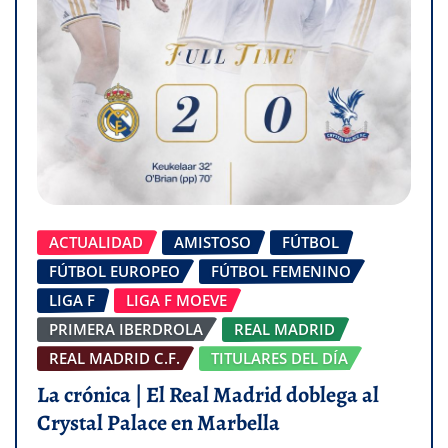
ACTUALIDAD
AMISTOSO
FÚTBOL
FÚTBOL EUROPEO
FÚTBOL FEMENINO
LIGA F
LIGA F MOEVE
PRIMERA IBERDROLA
REAL MADRID
REAL MADRID C.F.
TITULARES DEL DÍA
La crónica | El Real Madrid doblega al
Crystal Palace en Marbella