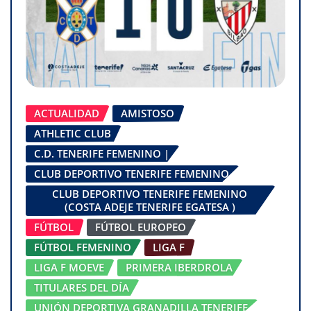
ACTUALIDAD
AMISTOSO
ATHLETIC CLUB
C.D. TENERIFE FEMENINO |
CLUB DEPORTIVO TENERIFE FEMENINO
CLUB DEPORTIVO TENERIFE FEMENINO
(COSTA ADEJE TENERIFE EGATESA )
FÚTBOL
FÚTBOL EUROPEO
FÚTBOL FEMENINO
LIGA F
LIGA F MOEVE
PRIMERA IBERDROLA
TITULARES DEL DÍA
UNIÓN DEPORTIVA GRANADILLA TENERIFE