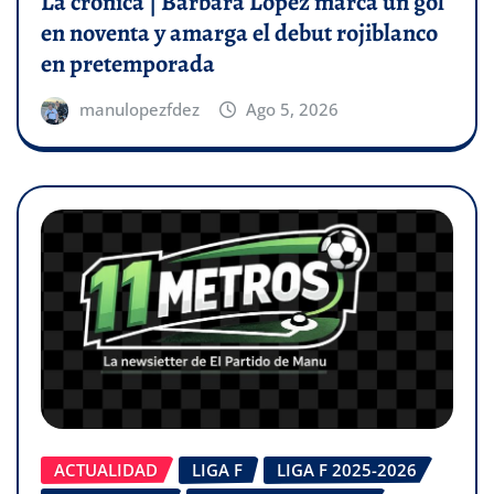
La crónica | Bárbara López marca un gol
en noventa y amarga el debut rojiblanco
en pretemporada
manulopezfdez
Ago 5, 2026
ACTUALIDAD
LIGA F
LIGA F 2025-2026