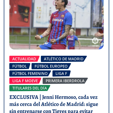
ACTUALIDAD
ATLÉTICO DE MADRID
FÚTBOL
FÚTBOL EUROPEO
FÚTBOL FEMENINO
LIGA F
LIGA F MOEVE
PRIMERA IBERDROLA
TITULARES DEL DÍA
EXCLUSIVA | Jenni Hermoso, cada vez
más cerca del Atlético de Madrid: sigue
sin entrenarse con Tigres para evitar