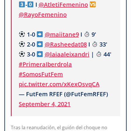
-
I
@AtletiFemenino
@RayoFemenino
1-0
@maiitane9
I
9'
2-0
@Rasheedat08
I
33'
3-0
@laiaaleixandri
|
44'
#PrimeraIberdrola
#SomosFutFem
pic.twitter.com/xKexOsvqCA
— FutFem RFEF (@FutFemRFEF)
September 4, 2021
Tras la reanudación, el guión del choque no