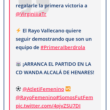
regalarle la primera victoria a
@VirginiiiaTr
El Rayo Vallecano quiere
seguir demostrando que son un
equipo de
#PrimeraIberdrola
¡ARRANCA EL PARTIDO EN LA
CD WANDA ALCALÁ DE HENARES!
@AtletiFemenino
@RayoFemenino
#SomosFutFem
pic.twitter.com/4pjvZSU7DI