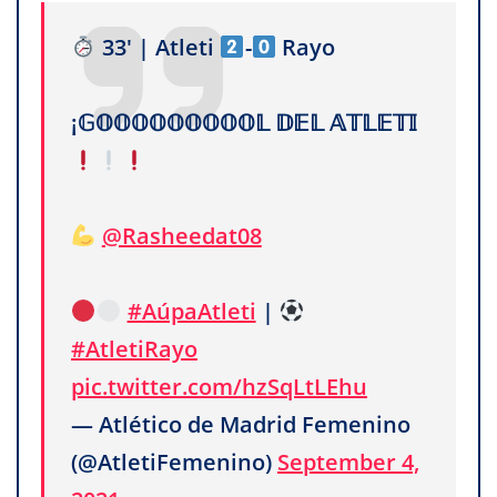
33' | Atleti
-
Rayo
¡𝔾𝕆𝕆𝕆𝕆𝕆𝕆𝕆𝕆𝕆𝕃 𝔻𝔼𝕃 𝔸𝕋𝕃𝔼𝕋𝕀
@Rasheedat08
#AúpaAtleti
|
#AtletiRayo
pic.twitter.com/hzSqLtLEhu
— Atlético de Madrid Femenino
(@AtletiFemenino)
September 4,