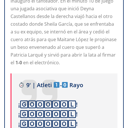
inauguró el tanteador. En el minuto 10 de juego
una jugada asociativa que inició Deyna
Castellanos desde la derecha viajó hacia el otro
costado donde Sheila García, que se enfrentaba
a su ex equipo, se internó en el área y cedió el
cuero atrás para que Maitane López le propinase
un beso envenenado al cuero que superó a
Patricia Larqué y sirvió para abrir la lata al firmar
el
1-0
en el electrónico.
9' | Atleti
-
Rayo
¡🄶🄾🄾🄾🄾🄾🄻!
¡🄶🄾🄾🄾🄾🄾🄻!
¡🄶🄾🄾🄾🄾🄾🄻!