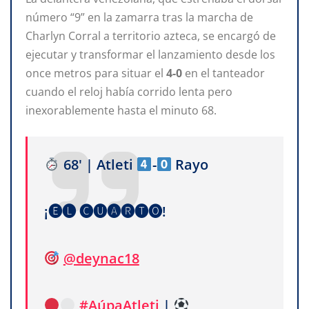
número “9” en la zamarra tras la marcha de
Charlyn Corral a territorio azteca, se encargó de
ejecutar y transformar el lanzamiento desde los
once metros para situar el
4-0
en el tanteador
cuando el reloj había corrido lenta pero
inexorablemente hasta el minuto 68.
68' | Atleti
-
Rayo
¡🅔🅛 🅒🅤🅐🅡🅣🅞!
@deynac18
#AúpaAtleti
|