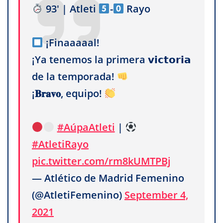
93' | Atleti
-
Rayo
¡Finaaaaal!
¡Ya tenemos la primera 𝘃𝗶𝗰𝘁𝗼𝗿𝗶𝗮
de la temporada!
¡𝐁𝐫𝐚𝐯𝐨, equipo!
#AúpaAtleti
|
#AtletiRayo
pic.twitter.com/rm8kUMTPBj
— Atlético de Madrid Femenino
(@AtletiFemenino)
September 4,
2021