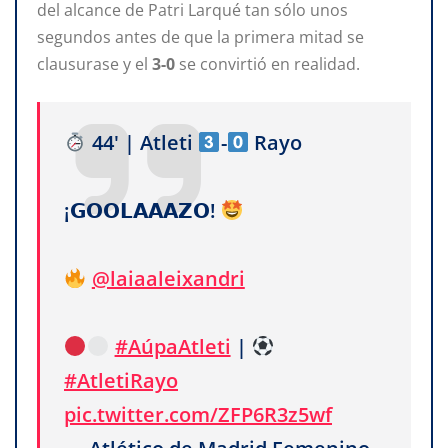
del alcance de Patri Larqué tan sólo unos
segundos antes de que la primera mitad se
clausurase y el
3-0
se convirtió en realidad.
44' | Atleti
-
Rayo
¡𝗚𝗢𝗢𝗟𝗔𝗔𝗔𝗭𝗢!
@laiaaleixandri
#AúpaAtleti
|
#AtletiRayo
pic.twitter.com/ZFP6R3z5wf