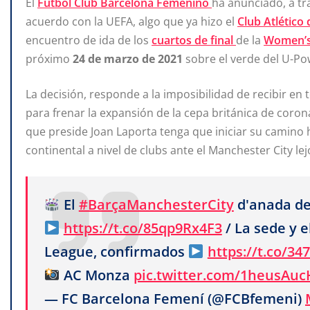
El
Fútbol Club Barcelona Femenino
ha anunciado, a tr
acuerdo con la UEFA, algo que ya hizo el
Club Atlético
encuentro de ida de los
cuartos de final
de la
Women’s
próximo
24 de marzo de 2021
sobre el verde del U-Po
La decisión, responde a la imposibilidad de recibir en
para frenar la expansión de la cepa británica de corona
que preside Joan Laporta tenga que iniciar su camino 
continental a nivel de clubs ante el Manchester City le
El
#BarçaManchesterCity
d'anada de
https://t.co/85qp9Rx4F3
/ La sede y e
League, confirmados
https://t.co/34
AC Monza
pic.twitter.com/1heusAuc
— FC Barcelona Femení (@FCBfemeni)