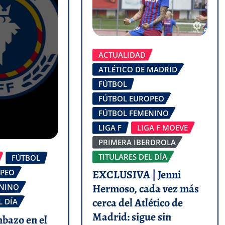
ACTUALIDAD
ATLÉTICO DE MADRID
FÚTBOL
FÚTBOL EUROPEO
FÚTBOL FEMENINO
LIGA F
LIGA F MOEVE
PRIMERA IBERDROLA
TITULARES DEL DÍA
FÚTBOL
OPEO
EXCLUSIVA | Jenni
Hermoso, cada vez más
ENINO
cerca del Atlético de
L DÍA
Madrid: sigue sin
mbazo en el