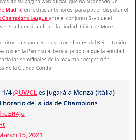
avés de su página web oficial, que ha alcanzado un
 de Madrid
en fechas anteriores, para poder disputar el
 Champions League
ante el conjunto Skyblue el
wer Stadium situado en la ciudad itálica de Monza.
 territorio español vuelos procedentes del Reino Unido
virus en la Península Ibérica, propicia que la entidad
hacia las semifinales de la máxima competición
jos de la Ciudad Condal.
 1/4
@UWCL
es jugarà a Monza (Itàlia)
l horario de la ida de Champions
7hu5R4Jo
Ht
March 15, 2021