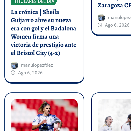
TITULARES DEL DÍA
Zaragoza C
La crónica | Sheila
manulopez
Guijarro abre su nueva
Ago 6, 2026
era con gol y el Badalona
Women firma una
victoria de prestigio ante
el Bristol City (4-2)
manulopezfdez
Ago 6, 2026