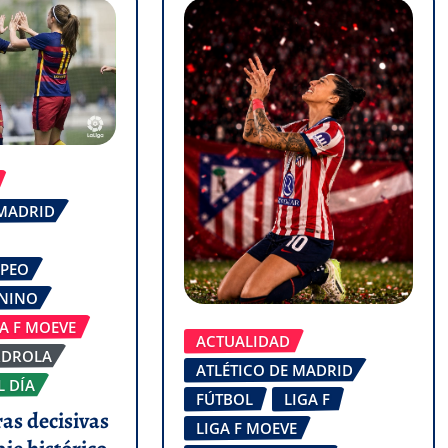
 MADRID
OPEO
ENINO
GA F MOEVE
ACTUALIDAD
RDROLA
ATLÉTICO DE MADRID
L DÍA
FÚTBOL
LIGA F
ras decisivas
LIGA F MOEVE