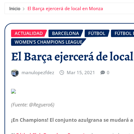
Inicio
El Barça ejercerá de local en Monza
ACTUALIDAD
BARCELONA
FÚTBOL
FÚTBOL
WOMEN’S CHAMPIONS LEAGUE
El Barça ejercerá de loc
manulopezfdez
Mar 15, 2021
0
(Fuente: @Reguero6)
¡En Champions! El conjunto azulgrana se mudará a It