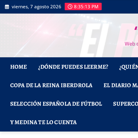
Saltar
viernes, 7 agosto 2026
8:35:14 PM
al
contenido
Web d
HOME
¿DÓNDE PUEDES LEERME?
¿QUIÉ
COPA DE LA REINA IBERDROLA
EL DIARIO 
SELECCIÓN ESPAÑOLA DE FÚTBOL
SUPERCO
Y MEDINA TE LO CUENTA