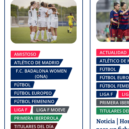
ACTUALIDAD
AMISTOSO
ATLÉTICO DE
ATLÉTICO DE MADRID
FÚTBOL
F.C. BADALONA WOMEN
(ONA)
FÚTBOL EUR
FÚTBOL
FÚTBOL FEM
FÚTBOL EUROPEO
LIGA F
LI
FÚTBOL FEMENINO
PRIMERA IBE
LIGA F
LIGA F MOEVE
TITULARES DE
PRIMERA IBERDROLA
Noticia | Ho
TITULARES DEL DÍA