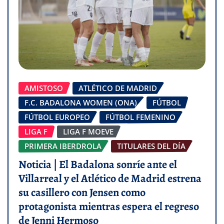
AMISTOSO
ATLÉTICO DE MADRID
F.C. BADALONA WOMEN (ONA)
FÚTBOL
FÚTBOL EUROPEO
FÚTBOL FEMENINO
LIGA F
LIGA F MOEVE
PRIMERA IBERDROLA
TITULARES DEL DÍA
Noticia | El Badalona sonríe ante el
Villarreal y el Atlético de Madrid estrena
su casillero con Jensen como
protagonista mientras espera el regreso
de Jenni Hermoso