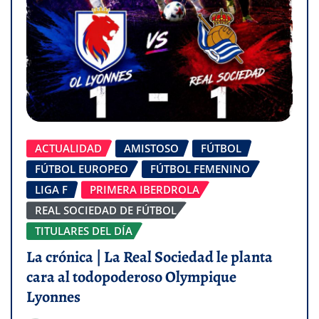
ACTUALIDAD
AMISTOSO
FÚTBOL
FÚTBOL EUROPEO
FÚTBOL FEMENINO
LIGA F
PRIMERA IBERDROLA
REAL SOCIEDAD DE FÚTBOL
TITULARES DEL DÍA
La crónica | La Real Sociedad le planta
cara al todopoderoso Olympique
Lyonnes