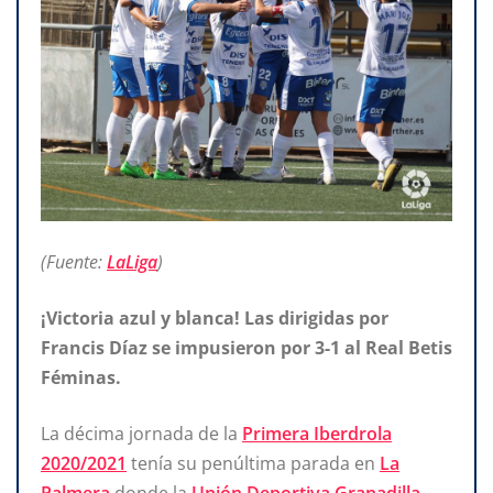
(Fuente:
LaLiga
)
¡Victoria azul y blanca! Las dirigidas por
Francis Díaz se impusieron por 3-1 al Real Betis
Féminas.
La décima jornada de la
Primera Iberdrola
2020/2021
tenía su penúltima parada en
La
Palmera
,donde la
Unión Deportiva Granadilla