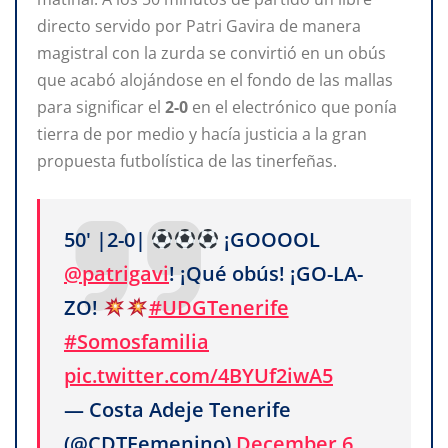
directo servido por Patri Gavira de manera
magistral con la zurda se convirtió en un obús
que acabó alojándose en el fondo de las mallas
para significar el
2-0
en el electrónico que ponía
tierra de por medio y hacía justicia a la gran
propuesta futbolística de las tinerfeñas.
50' |2-0|
¡GOOOOL
@patrigavi
! ¡Qué obús! ¡GO-LA-
ZO!
#UDGTenerife
#Somosfamilia
pic.twitter.com/4BYUf2iwA5
— Costa Adeje Tenerife
(@CDTFemenino)
December 6,