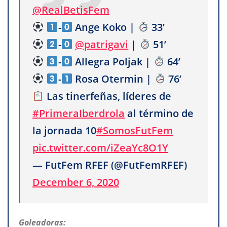
@RealBetisFem
-
Ange Koko |
33’
-
@patrigavi
|
51’
-
Allegra Poljak |
64’
-
Rosa Otermin |
76’
Las tinerfeñas, líderes de
#PrimeraIberdrola
al término de
la jornada 10
#SomosFutFem
pic.twitter.com/iZeaYc8O1Y
— FutFem RFEF (@FutFemRFEF)
December 6, 2020
Goleadoras: