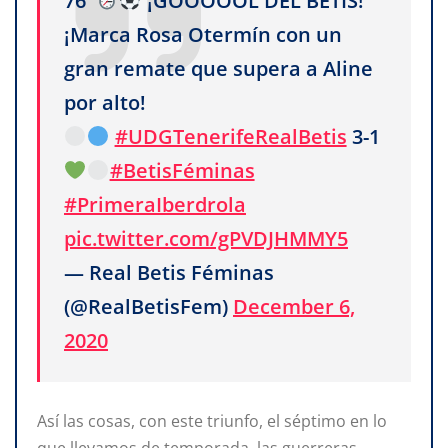
76'
¡GOOOOOL DEL BETIS!
¡Marca Rosa Otermín con un
gran remate que supera a Aline
por alto!
#UDGTenerifeRealBetis
3-1
#BetisFéminas
#PrimeraIberdrola
pic.twitter.com/gPVDJHMMY5
— Real Betis Féminas
(@RealBetisFem)
December 6,
2020
Así las cosas, con este triunfo, el séptimo en lo
que llevamos de temporada, las guerreras