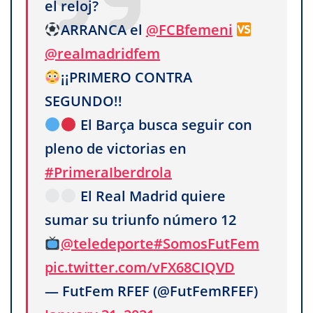
el reloj?
ARRANCA el
@FCBfemeni
@realmadridfem
¡¡PRIMERO CONTRA
SEGUNDO!!
El Barça busca seguir con
pleno de victorias en
#PrimeraIberdrola
El Real Madrid quiere
sumar su triunfo número 12
@teledeporte
#SomosFutFem
pic.twitter.com/vFX68CIQVD
— FutFem RFEF (@FutFemRFEF)