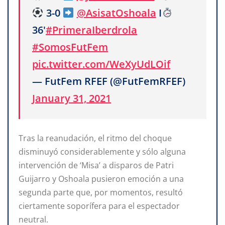
3-0
@AsisatOshoala
I
36'
#PrimeraIberdrola
#SomosFutFem
pic.twitter.com/WeXyUdLOif
— FutFem RFEF (@FutFemRFEF)
January 31, 2021
Tras la reanudación, el ritmo del choque
disminuyó considerablemente y sólo alguna
intervención de ‘Misa’ a disparos de Patri
Guijarro y Oshoala pusieron emoción a una
segunda parte que, por momentos, resultó
ciertamente soporífera para el espectador
neutral.