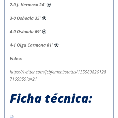
2-0 J. Hermoso 24′
3-0 Oshoala 35′
4-0 Oshoala 69′
4-1 Olga Carmona 81′
Vídeo:
https://twitter.com/fcbfemeni/status/135589826128
7165959?s=21
Ficha
técnica: