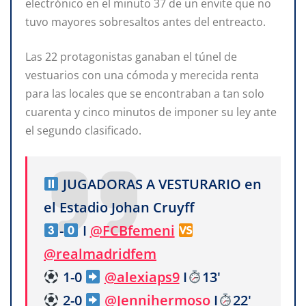
electrónico en el minuto 37 de un envite que no
tuvo mayores sobresaltos antes del entreacto.
Las 22 protagonistas ganaban el túnel de
vestuarios con una cómoda y merecida renta
para las locales que se encontraban a tan solo
cuarenta y cinco minutos de imponer su ley ante
el segundo clasificado.
JUGADORAS A VESTURARIO en
el Estadio Johan Cruyff
-
I
@FCBfemeni
@realmadridfem
1-0
@alexiaps9
I
13'
2-0
@Jennihermoso
I
22'