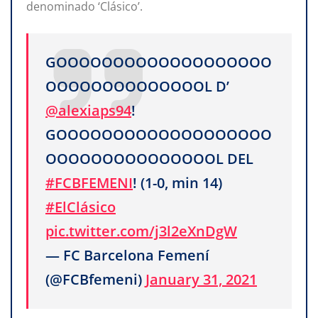
denominado ‘Clásico’.
GOOOOOOOOOOOOOOOOOOO
OOOOOOOOOOOOOOL D’
@alexiaps94
!
GOOOOOOOOOOOOOOOOOOO
OOOOOOOOOOOOOOOL DEL
#FCBFEMENI
! (1-0, min 14)
#ElClásico
pic.twitter.com/j3l2eXnDgW
— FC Barcelona Femení
(@FCBfemeni)
January 31, 2021