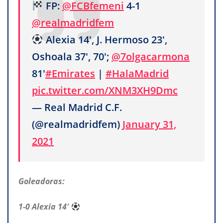
FP:
@FCBfemeni
4-1
@realmadridfem
Alexia 14', J. Hermoso 23',
Oshoala 37', 70';
@7olgacarmona
81'
#Emirates
|
#HalaMadrid
pic.twitter.com/XNM3XH9Dmc
— Real Madrid C.F.
(@realmadridfem)
January 31,
2021
Goleadoras:
1-0 Alexia 14′