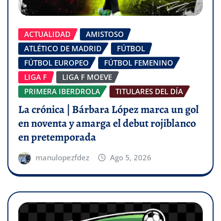
ACTUALIDAD
AMISTOSO
ATLÉTICO DE MADRID
FÚTBOL
FÚTBOL EUROPEO
FÚTBOL FEMENINO
LIGA F
LIGA F MOEVE
PRIMERA IBERDROLA
TITULARES DEL DÍA
La crónica | Bárbara López marca un gol
en noventa y amarga el debut rojiblanco
en pretemporada
manulopezfdez
Ago 5, 2026