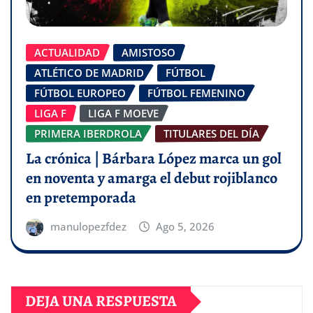
ACTUALIDAD
AMISTOSO
ATLÉTICO DE MADRID
FÚTBOL
FÚTBOL EUROPEO
FÚTBOL FEMENINO
LIGA F
LIGA F MOEVE
PRIMERA IBERDROLA
TITULARES DEL DÍA
La crónica | Bárbara López marca un gol
en noventa y amarga el debut rojiblanco
en pretemporada
manulopezfdez
Ago 5, 2026
DEJA UNA RESPUESTA