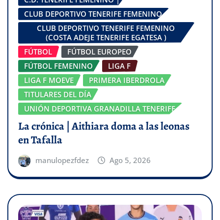
CLUB DEPORTIVO TENERIFE FEMENINO
CLUB DEPORTIVO TENERIFE FEMENINO
(COSTA ADEJE TENERIFE EGATESA )
FÚTBOL
FÚTBOL EUROPEO
FÚTBOL FEMENINO
LIGA F
LIGA F MOEVE
PRIMERA IBERDROLA
TITULARES DEL DÍA
UNIÓN DEPORTIVA GRANADILLA TENERIFE
La crónica | Aithiara doma a las leonas
en Tafalla
manulopezfdez
Ago 5, 2026