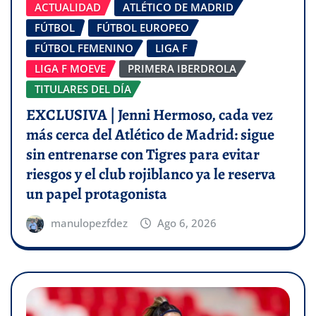
ACTUALIDAD
ATLÉTICO DE MADRID
FÚTBOL
FÚTBOL EUROPEO
FÚTBOL FEMENINO
LIGA F
LIGA F MOEVE
PRIMERA IBERDROLA
TITULARES DEL DÍA
EXCLUSIVA | Jenni Hermoso, cada vez
más cerca del Atlético de Madrid: sigue
sin entrenarse con Tigres para evitar
riesgos y el club rojiblanco ya le reserva
un papel protagonista
manulopezfdez
Ago 6, 2026