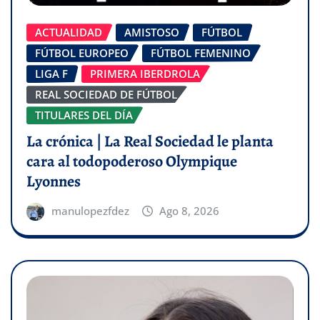
ACTUALIDAD
AMISTOSO
FÚTBOL
FÚTBOL EUROPEO
FÚTBOL FEMENINO
LIGA F
PRIMERA IBERDROLA
REAL SOCIEDAD DE FÚTBOL
TITULARES DEL DÍA
La crónica | La Real Sociedad le planta
cara al todopoderoso Olympique
Lyonnes
manulopezfdez
Ago 8, 2026