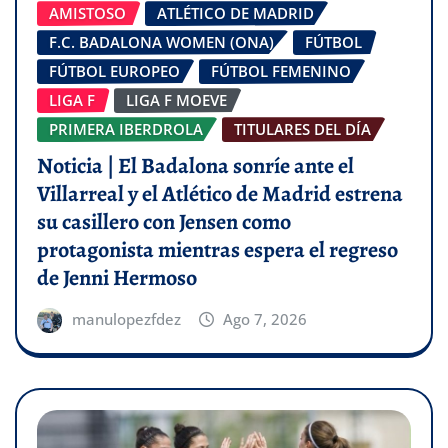
AMISTOSO
ATLÉTICO DE MADRID
F.C. BADALONA WOMEN (ONA)
FÚTBOL
FÚTBOL EUROPEO
FÚTBOL FEMENINO
LIGA F
LIGA F MOEVE
PRIMERA IBERDROLA
TITULARES DEL DÍA
Noticia | El Badalona sonríe ante el
Villarreal y el Atlético de Madrid estrena
su casillero con Jensen como
protagonista mientras espera el regreso
de Jenni Hermoso
manulopezfdez
Ago 7, 2026