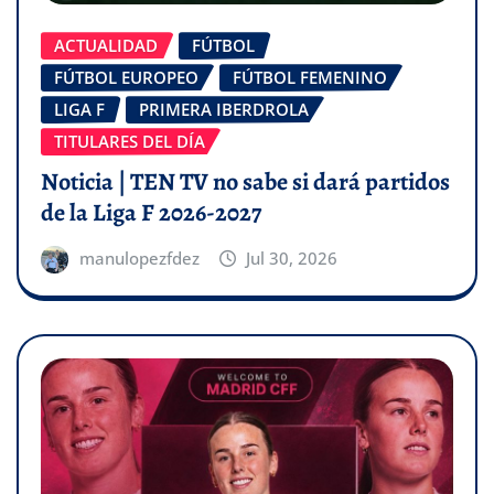
ACTUALIDAD
FÚTBOL
FÚTBOL EUROPEO
FÚTBOL FEMENINO
LIGA F
PRIMERA IBERDROLA
TITULARES DEL DÍA
Noticia | TEN TV no sabe si dará partidos
de la Liga F 2026-2027
manulopezfdez
Jul 30, 2026