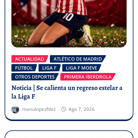
ACTUALIDAD
ATLÉTICO DE MADRID
FÚTBOL
LIGA F
LIGA F MOEVE
OTROS DEPORTES
PRIMERA IBERDROLA
Noticia | Se calienta un regreso estelar a
la Liga F
manulopezfdez
Ago 7, 2026