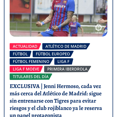
ACTUALIDAD
ATLÉTICO DE MADRID
FÚTBOL
FÚTBOL EUROPEO
FÚTBOL FEMENINO
LIGA F
LIGA F MOEVE
PRIMERA IBERDROLA
TITULARES DEL DÍA
EXCLUSIVA | Jenni Hermoso, cada vez
más cerca del Atlético de Madrid: sigue
sin entrenarse con Tigres para evitar
riesgos y el club rojiblanco ya le reserva
un papel protagonista