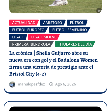
ACTUALIDAD
AMISTOSO
FÚTBOL
FÚTBOL EUROPEO
FÚTBOL FEMENINO
LIGA F
LIGA F MOEVE
PRIMERA IBERDROLA
TITULARES DEL DÍA
La crónica | Sheila Guijarro abre su
nueva era con gol y el Badalona Women
firma una victoria de prestigio ante el
Bristol City (4-2)
manulopezfdez
Ago 6, 2026