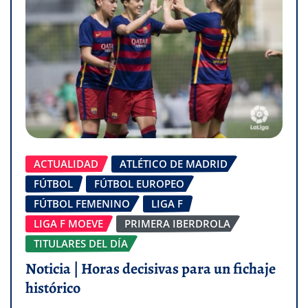
ACTUALIDAD
ATLÉTICO DE MADRID
FÚTBOL
FÚTBOL EUROPEO
FÚTBOL FEMENINO
LIGA F
LIGA F MOEVE
PRIMERA IBERDROLA
TITULARES DEL DÍA
Noticia | Horas decisivas para un fichaje
histórico