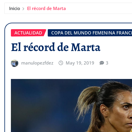
Inicio
El récord de Marta
ACTUALIDAD
COPA DEL MUNDO FEMENINA FRANCI
El récord de Marta
manulopezfdez
May 19, 2019
3