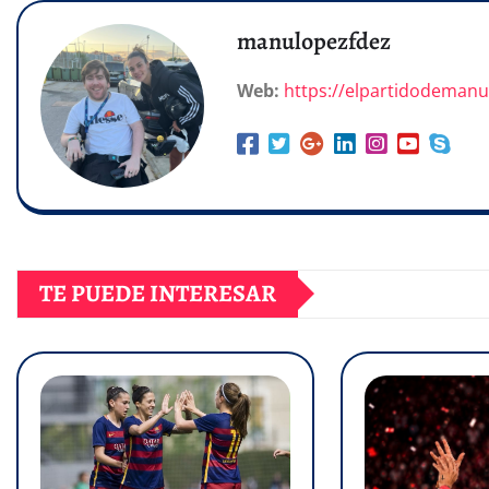
manulopezfdez
Web:
https://elpartidodeman
TE PUEDE INTERESAR