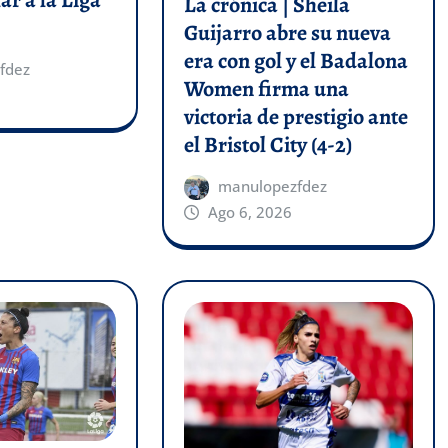
ar a la Liga
La crónica | Sheila
Guijarro abre su nueva
era con gol y el Badalona
fdez
Women firma una
victoria de prestigio ante
el Bristol City (4-2)
manulopezfdez
Ago 6, 2026