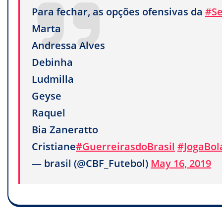
Para fechar, as opções ofensivas da
#Se
Marta
Andressa Alves
Debinha
Ludmilla
Geyse
Raquel
Bia Zaneratto
Cristiane
#GuerreirasdoBrasil
#JogaBol
— brasil (@CBF_Futebol)
May 16, 2019