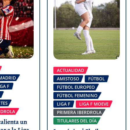
ACTUALIDAD
 MADRID
AMISTOSO
FÚTBOL
IGA F
FÚTBOL EUROPEO
FÚTBOL FEMENINO
TES
LIGA F
LIGA F MOEVE
RDROLA
PRIMERA IBERDROLA
calienta un
TITULARES DEL DÍA