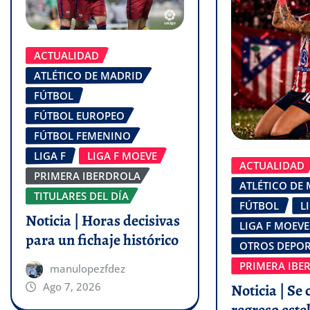
ACTUALIDAD
ATLÉTICO DE MADRID
FÚTBOL
FÚTBOL EUROPEO
FÚTBOL FEMENINO
LIGA F
LIGA F MOEVE
ACTUALIDAD
PRIMERA IBERDROLA
ATLÉTICO DE
TITULARES DEL DÍA
FÚTBOL
L
Noticia | Horas decisivas
LIGA F MOEVE
para un fichaje histórico
OTROS DEPOR
PRIMERA IBE
manulopezfdez
Ago 7, 2026
Noticia | Se 