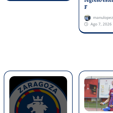
regreso estel
F
manulopez
Ago 7, 2026