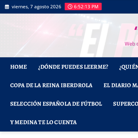
Saltar
viernes, 7 agosto 2026
6:52:15 PM
al
contenido
Web d
HOME
¿DÓNDE PUEDES LEERME?
¿QUIÉ
COPA DE LA REINA IBERDROLA
EL DIARIO 
SELECCIÓN ESPAÑOLA DE FÚTBOL
SUPERCO
Y MEDINA TE LO CUENTA