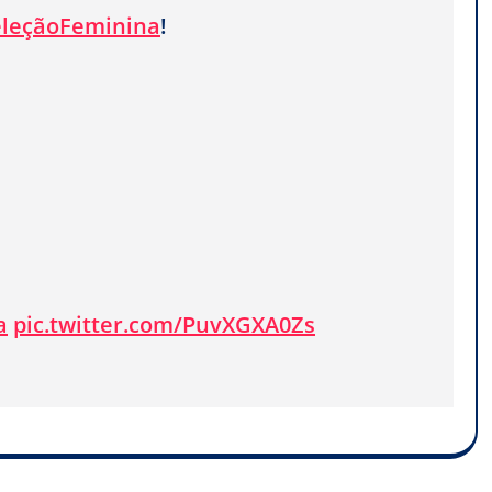
leçãoFeminina
!
a
pic.twitter.com/PuvXGXA0Zs