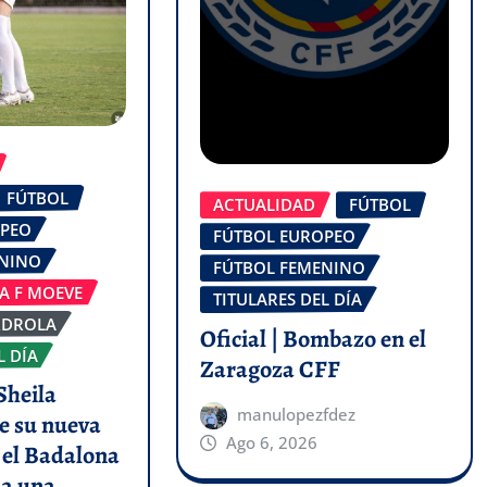
FÚTBOL
ACTUALIDAD
FÚTBOL
OPEO
FÚTBOL EUROPEO
ENINO
FÚTBOL FEMENINO
GA F MOEVE
TITULARES DEL DÍA
RDROLA
Oficial | Bombazo en el
L DÍA
Zaragoza CFF
Sheila
manulopezfdez
e su nueva
Ago 6, 2026
y el Badalona
a una