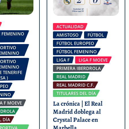
ACTUALIDAD
FE FEMENINO
AMISTOSO
FÚTBOL
FÚTBOL EUROPEO
PORTIVO
FÚTBOL FEMENINO
FEMENINO
LIGA F
LIGA F MOEVE
PORTIVO
FEMENINO
PRIMERA IBERDROLA
E TENERIFE
REAL MADRID
SA )
REAL MADRID C.F.
OPEO
TITULARES DEL DÍA
ENINO
La crónica | El Real
GA F MOEVE
Madrid doblega al
RDROLA
Crystal Palace en
L DÍA
Marbella
PORTIVA