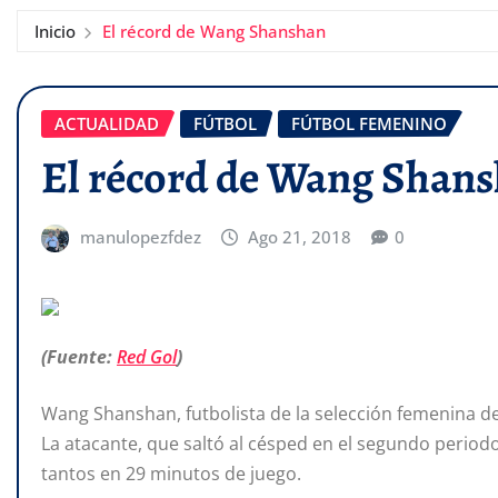
Inicio
El récord de Wang Shanshan
ACTUALIDAD
FÚTBOL
FÚTBOL FEMENINO
El récord de Wang Shan
manulopezfdez
Ago 21, 2018
0
(Fuente:
Red Gol
)
Wang Shanshan, futbolista de la selección femenina de
La atacante, que saltó al césped en el segundo period
tantos en 29 minutos de juego.