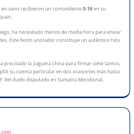
 no en vano recibieron un contundente
0-16
en su
uquan.
juego, ha necesitado menos de media hora para enviar
des. Este festín anotador constituye un auténtico hito
a precisado la zaguera china para firmar siete tantos,
 amplió su cuenta particular en dos ocasiones más hasta
 93′ del duelo disputado en Sumatra Meridional,
u.com