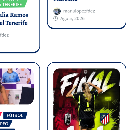
 TENERIFE
manulopezfdez
talia Ramos
Ago 5, 2026
el Tenerife
fdez
FÚTBOL
OPEO