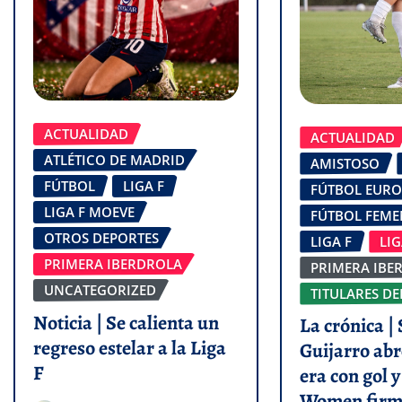
ACTUALIDAD
ACTUALIDAD
ATLÉTICO DE MADRID
AMISTOSO
FÚTBOL
LIGA F
FÚTBOL EUR
LIGA F MOEVE
FÚTBOL FEM
OTROS DEPORTES
LIGA F
LI
PRIMERA IBERDROLA
PRIMERA IBE
UNCATEGORIZED
TITULARES DE
Noticia | Se calienta un
La crónica | 
regreso estelar a la Liga
Guijarro abr
F
era con gol 
Women firm