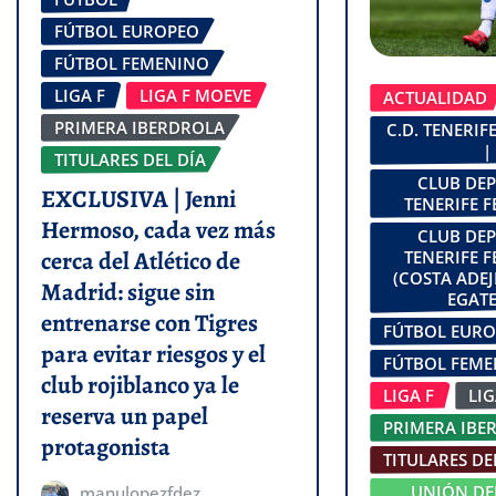
FÚTBOL EUROPEO
FÚTBOL FEMENINO
LIGA F
LIGA F MOEVE
ACTUALIDAD
PRIMERA IBERDROLA
C.D. TENERI
|
TITULARES DEL DÍA
CLUB DE
EXCLUSIVA | Jenni
TENERIFE 
Hermoso, cada vez más
CLUB DE
cerca del Atlético de
TENERIFE 
(COSTA ADEJ
Madrid: sigue sin
EGATE
entrenarse con Tigres
FÚTBOL EUR
para evitar riesgos y el
FÚTBOL FEM
club rojiblanco ya le
LIGA F
LI
reserva un papel
PRIMERA IBE
protagonista
TITULARES DE
UNIÓN DE
manulopezfdez