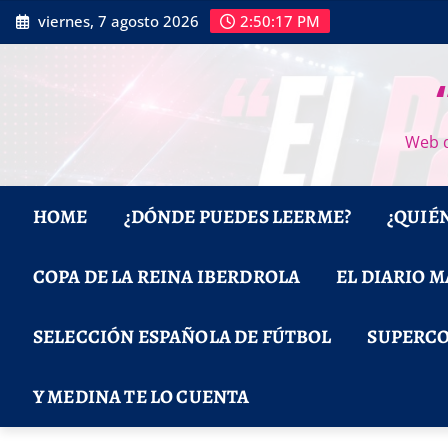
Saltar
viernes, 7 agosto 2026
2:50:18 PM
al
contenido
Web d
HOME
¿DÓNDE PUEDES LEERME?
¿QUIÉ
COPA DE LA REINA IBERDROLA
EL DIARIO 
SELECCIÓN ESPAÑOLA DE FÚTBOL
SUPERCO
Y MEDINA TE LO CUENTA