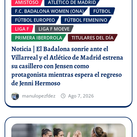
AMISTOSO
ATLÉTICO DE MADRID
F.C. BADALONA WOMEN (ONA)
FÚTBOL
FÚTBOL EUROPEO
FÚTBOL FEMENINO
LIGA F
LIGA F MOEVE
PRIMERA IBERDROLA
TITULARES DEL DÍA
Noticia | El Badalona sonríe ante el
Villarreal y el Atlético de Madrid estrena
su casillero con Jensen como
protagonista mientras espera el regreso
de Jenni Hermoso
manulopezfdez
Ago 7, 2026