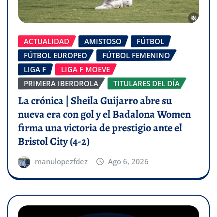
ACTUALIDAD
AMISTOSO
FÚTBOL
FÚTBOL EUROPEO
FÚTBOL FEMENINO
LIGA F
LIGA F MOEVE
PRIMERA IBERDROLA
TITULARES DEL DÍA
La crónica | Sheila Guijarro abre su
nueva era con gol y el Badalona Women
firma una victoria de prestigio ante el
Bristol City (4-2)
manulopezfdez
Ago 6, 2026