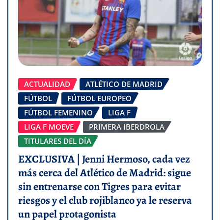
ACTUALIDAD
ATLÉTICO DE MADRID
FÚTBOL
FÚTBOL EUROPEO
FÚTBOL FEMENINO
LIGA F
LIGA F MOEVE
PRIMERA IBERDROLA
TITULARES DEL DÍA
EXCLUSIVA | Jenni Hermoso, cada vez
más cerca del Atlético de Madrid: sigue
sin entrenarse con Tigres para evitar
riesgos y el club rojiblanco ya le reserva
un papel protagonista