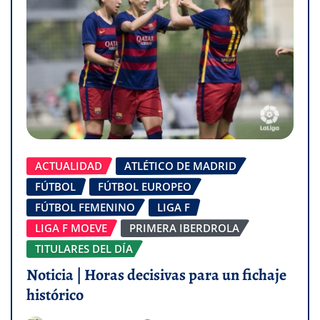
ACTUALIDAD
ATLÉTICO DE MADRID
FÚTBOL
FÚTBOL EUROPEO
FÚTBOL FEMENINO
LIGA F
LIGA F MOEVE
PRIMERA IBERDROLA
TITULARES DEL DÍA
Noticia | Horas decisivas para un fichaje
histórico