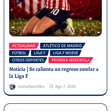
ACTUALIDAD
ATLÉTICO DE MADRID
FÚTBOL
LIGA F
LIGA F MOEVE
OTROS DEPORTES
PRIMERA IBERDROLA
Noticia | Se calienta un regreso estelar a
la Liga F
manulopezfdez
Ago 7, 2026