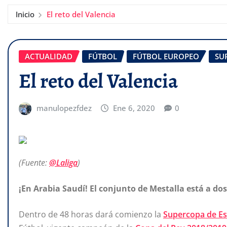
Inicio
El reto del Valencia
ACTUALIDAD
FÚTBOL
FÚTBOL EUROPEO
SU
El reto del Valencia
manulopezfdez
Ene 6, 2020
0
(Fuente:
@Laliga
)
¡En Arabia Saudí! El conjunto de Mestalla está a do
Dentro de 48 horas dará comienzo la
Supercopa de E