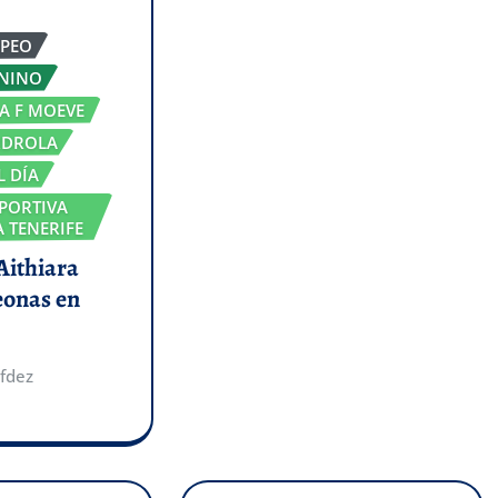
OPEO
ENINO
GA F MOEVE
RDROLA
L DÍA
PORTIVA
 TENERIFE
 Aithiara
eonas en
fdez