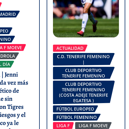
 MADRID
OPEO
ENINO
GA F MOEVE
ACTUALIDAD
RDROLA
C.D. TENERIFE FEMENINO
|
L DÍA
CLUB DEPORTIVO
| Jenni
TENERIFE FEMENINO
da vez más
CLUB DEPORTIVO
ético de
TENERIFE FEMENINO
(COSTA ADEJE TENERIFE
e sin
EGATESA )
on Tigres
FÚTBOL EUROPEO
iesgos y el
FÚTBOL FEMENINO
co ya le
LIGA F
LIGA F MOEVE