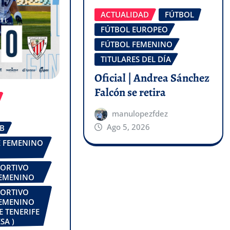
ACTUALIDAD
FÚTBOL
FÚTBOL EUROPEO
FÚTBOL FEMENINO
TITULARES DEL DÍA
Oficial | Andrea Sánchez
Falcón se retira
manulopezfdez
Ago 5, 2026
UB
FE FEMENINO
PORTIVO
FEMENINO
PORTIVO
FEMENINO
E TENERIFE
SA )