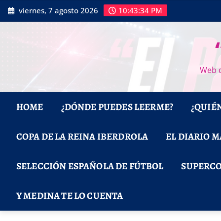
Saltar
viernes, 7 agosto 2026
10:43:35 PM
al
contenido
Web d
HOME
¿DÓNDE PUEDES LEERME?
¿QUIÉ
COPA DE LA REINA IBERDROLA
EL DIARIO 
SELECCIÓN ESPAÑOLA DE FÚTBOL
SUPERCO
Y MEDINA TE LO CUENTA