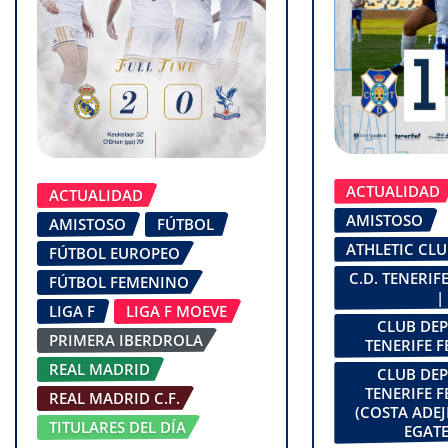
ACTUALIDAD
ACTUALIDAD
AMISTOSO
AMISTOSO
FÚTBOL
ATHLETIC CL
FÚTBOL EUROPEO
C.D. TENERI
FÚTBOL FEMENINO
|
LIGA F
LIGA F MOEVE
CLUB DE
PRIMERA IBERDROLA
TENERIFE 
REAL MADRID
CLUB DE
TENERIFE 
REAL MADRID C.F.
(COSTA ADEJ
TITULARES DEL DÍA
EGATE