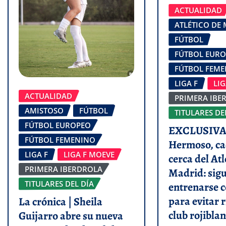
ACTUALIDAD
ATLÉTICO DE
FÚTBOL
FÚTBOL EUR
FÚTBOL FEM
LIGA F
LI
ACTUALIDAD
PRIMERA IBE
AMISTOSO
FÚTBOL
TITULARES DE
FÚTBOL EUROPEO
EXCLUSIVA 
FÚTBOL FEMENINO
Hermoso, ca
LIGA F
LIGA F MOEVE
cerca del Atl
PRIMERA IBERDROLA
Madrid: sigu
TITULARES DEL DÍA
entrenarse c
para evitar r
La crónica | Sheila
club rojiblan
Guijarro abre su nueva