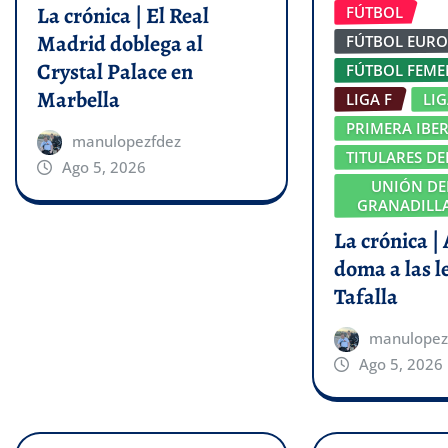
La crónica | El Real
FÚTBOL
Madrid doblega al
FÚTBOL EUR
Crystal Palace en
FÚTBOL FEM
Marbella
LIGA F
LI
PRIMERA IBE
manulopezfdez
TITULARES DE
Ago 5, 2026
UNIÓN DE
GRANADILLA
La crónica |
doma a las l
Tafalla
manulopez
Ago 5, 2026