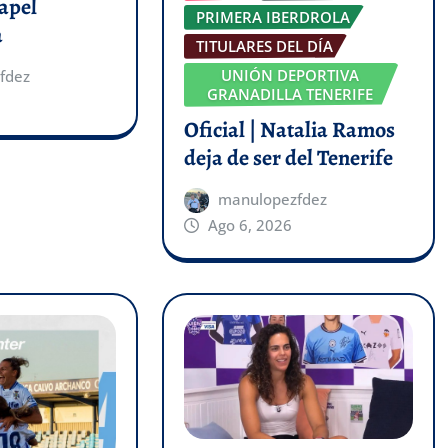
apel
PRIMERA IBERDROLA
a
TITULARES DEL DÍA
UNIÓN DEPORTIVA
fdez
GRANADILLA TENERIFE
Oficial | Natalia Ramos
deja de ser del Tenerife
manulopezfdez
Ago 6, 2026