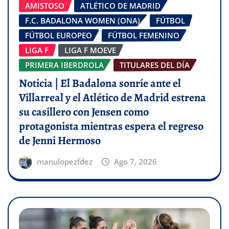
AMISTOSO
ATLÉTICO DE MADRID
F.C. BADALONA WOMEN (ONA)
FÚTBOL
FÚTBOL EUROPEO
FÚTBOL FEMENINO
LIGA F
LIGA F MOEVE
PRIMERA IBERDROLA
TITULARES DEL DÍA
Noticia | El Badalona sonríe ante el
Villarreal y el Atlético de Madrid estrena
su casillero con Jensen como
protagonista mientras espera el regreso
de Jenni Hermoso
manulopezfdez
Ago 7, 2026