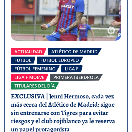
ACTUALIDAD
ATLÉTICO DE MADRID
FÚTBOL
FÚTBOL EUROPEO
FÚTBOL FEMENINO
LIGA F
LIGA F MOEVE
PRIMERA IBERDROLA
TITULARES DEL DÍA
EXCLUSIVA | Jenni Hermoso, cada vez
más cerca del Atlético de Madrid: sigue
sin entrenarse con Tigres para evitar
riesgos y el club rojiblanco ya le reserva
un papel protagonista