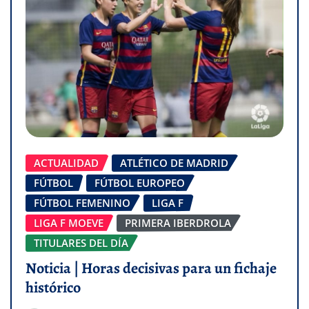
ACTUALIDAD
ATLÉTICO DE MADRID
FÚTBOL
FÚTBOL EUROPEO
FÚTBOL FEMENINO
LIGA F
LIGA F MOEVE
PRIMERA IBERDROLA
TITULARES DEL DÍA
Noticia | Horas decisivas para un fichaje
histórico