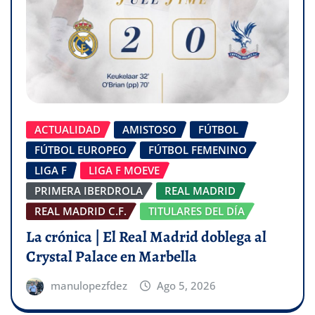
ACTUALIDAD
AMISTOSO
FÚTBOL
FÚTBOL EUROPEO
FÚTBOL FEMENINO
LIGA F
LIGA F MOEVE
PRIMERA IBERDROLA
REAL MADRID
REAL MADRID C.F.
TITULARES DEL DÍA
La crónica | El Real Madrid doblega al
Crystal Palace en Marbella
manulopezfdez
Ago 5, 2026