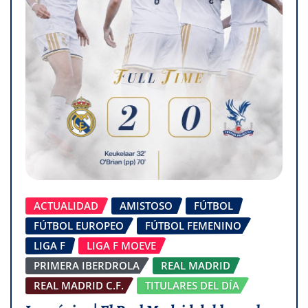
ACTUALIDAD
AMISTOSO
FÚTBOL
FÚTBOL EUROPEO
FÚTBOL FEMENINO
LIGA F
LIGA F MOEVE
PRIMERA IBERDROLA
REAL MADRID
REAL MADRID C.F.
TITULARES DEL DÍA