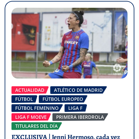
ACTUALIDAD
ATLÉTICO DE MADRID
FÚTBOL
FÚTBOL EUROPEO
FÚTBOL FEMENINO
LIGA F
LIGA F MOEVE
PRIMERA IBERDROLA
TITULARES DEL DÍA
EXCLUSIVA | Jenni Hermoso, cada vez