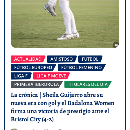
ACTUALIDAD
AMISTOSO
FÚTBOL
FÚTBOL EUROPEO
FÚTBOL FEMENINO
LIGA F
LIGA F MOEVE
PRIMERA IBERDROLA
TITULARES DEL DÍA
La crónica | Sheila Guijarro abre su
nueva era con gol y el Badalona Women
firma una victoria de prestigio ante el
Bristol City (4-2)