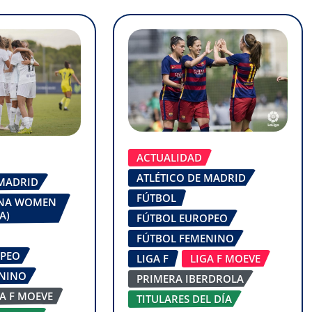
ACTUALIDAD
ATLÉTICO DE MADRID
 MADRID
FÚTBOL
ONA WOMEN
A)
FÚTBOL EUROPEO
FÚTBOL FEMENINO
OPEO
LIGA F
LIGA F MOEVE
ENINO
PRIMERA IBERDROLA
GA F MOEVE
TITULARES DEL DÍA