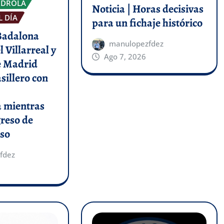
RDROLA
Noticia | Horas decisivas
L DÍA
para un fichaje histórico
 Badalona
manulopezfdez
l Villarreal y
Ago 7, 2026
de Madrid
asillero con
a mientras
greso de
so
fdez