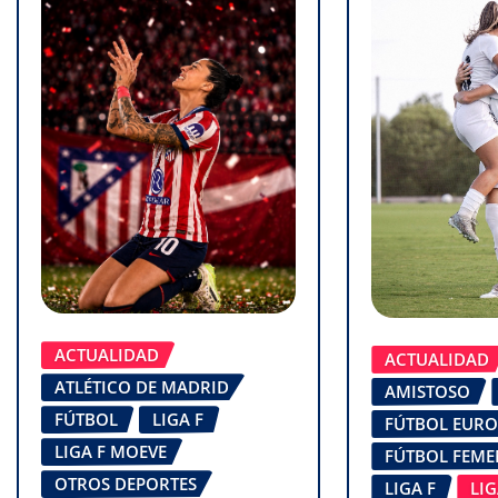
ACTUALIDAD
ACTUALIDAD
ATLÉTICO DE MADRID
AMISTOSO
FÚTBOL
LIGA F
FÚTBOL EUR
LIGA F MOEVE
FÚTBOL FEM
OTROS DEPORTES
LIGA F
LI