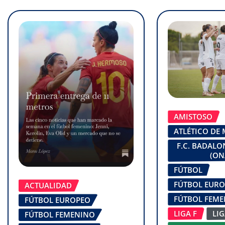
AMISTOSO
ATLÉTICO DE
F.C. BADAL
(ON
FÚTBOL
FÚTBOL EUR
ACTUALIDAD
FÚTBOL FEM
FÚTBOL EUROPEO
LIGA F
LI
FÚTBOL FEMENINO