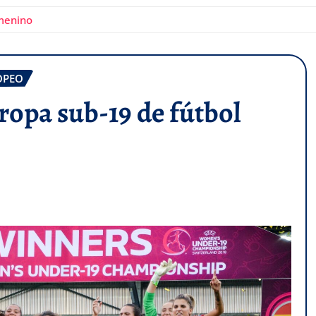
menino
OPEO
opa sub-19 de fútbol