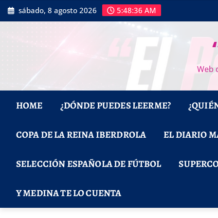
Saltar
sábado, 8 agosto 2026
5:48:38 AM
al
contenido
Web d
HOME
¿DÓNDE PUEDES LEERME?
¿QUIÉ
COPA DE LA REINA IBERDROLA
EL DIARIO 
SELECCIÓN ESPAÑOLA DE FÚTBOL
SUPERCO
Y MEDINA TE LO CUENTA