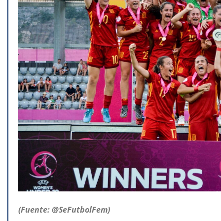
(Fuente: @SeFutbolFem)