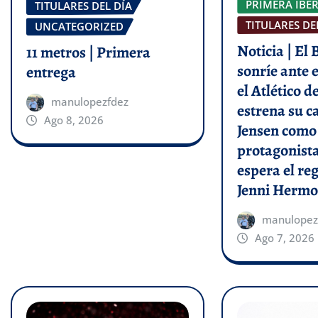
PRIMERA IBE
TITULARES DEL DÍA
TITULARES DE
UNCATEGORIZED
Noticia | El
11 metros | Primera
sonríe ante e
entrega
el Atlético 
manulopezfdez
estrena su c
Ago 8, 2026
Jensen como
protagonist
espera el re
Jenni Hermo
manulopez
Ago 7, 2026