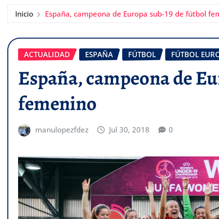
Inicio
España, campeona de Europa sub-19 de fútbol fe
ACTUALIDAD
ESPAÑA
FÚTBOL
FÚTBOL EUR
España, campeona de Eur
femenino
manulopezfdez
Jul 30, 2018
0