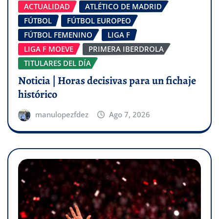
ACTUALIDAD
ATLÉTICO DE MADRID
FÚTBOL
FÚTBOL EUROPEO
FÚTBOL FEMENINO
LIGA F
LIGA F MOEVE
PRIMERA IBERDROLA
TITULARES DEL DÍA
Noticia | Horas decisivas para un fichaje
histórico
manulopezfdez
Ago 7, 2026