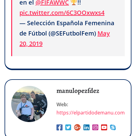
en el
@FIFAWWC
!!
pic.twitter.com/6C3OOxwxs4
— Selección Española Femenina
de Fútbol (@SEFutbolFem)
May
20, 2019
manulopezfdez
Web:
https://elpartidodemanu.com