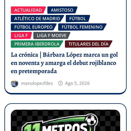
ACTUALIDAD
AMISTOSO
ATLÉTICO DE MADRID
FÚTBOL
FÚTBOL EUROPEO
FÚTBOL FEMENINO
LIGA F
LIGA F MOEVE
PRIMERA IBERDROLA
TITULARES DEL DÍA
La crónica | Bárbara López marca un gol
en noventa y amarga el debut rojiblanco
en pretemporada
manulopezfdez
Ago 5, 2026