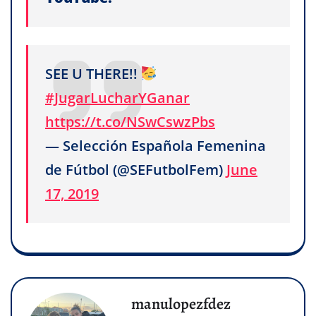
SEE U THERE!!
#JugarLucharYGanar
https://t.co/NSwCswzPbs
— Selección Española Femenina
de Fútbol (@SEFutbolFem)
June
17, 2019
manulopezfdez