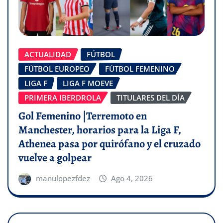
ACTUALIDAD
FÚTBOL
FÚTBOL EUROPEO
FÚTBOL FEMENINO
LIGA F
LIGA F MOEVE
PRIMERA IBERDROLA
TITULARES DEL DÍA
Gol Femenino |Terremoto en
Manchester, horarios para la Liga F,
Athenea pasa por quirófano y el cruzado
vuelve a golpear
manulopezfdez
Ago 4, 2026