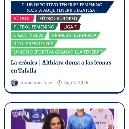
CLUB DEPORTIVO TENERIFE FEMENINO
(COSTA ADEJE TENERIFE EGATESA )
FÚTBOL
FÚTBOL EUROPEO
FÚTBOL FEMENINO
LIGA F
LIGA F MOEVE
PRIMERA IBERDROLA
TITULARES DEL DÍA
UNIÓN DEPORTIVA GRANADILLA TENERIFE
La crónica | Aithiara doma a las leonas
en Tafalla
manulopezfdez
Ago 5, 2026