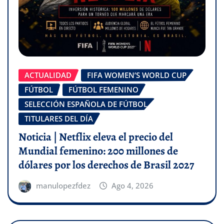
ACTUALIDAD
FIFA WOMEN’S WORLD CUP
FÚTBOL
FÚTBOL FEMENINO
SELECCIÓN ESPAÑOLA DE FÚTBOL
TITULARES DEL DÍA
Noticia | Netflix eleva el precio del
Mundial femenino: 200 millones de
dólares por los derechos de Brasil 2027
manulopezfdez
Ago 4, 2026