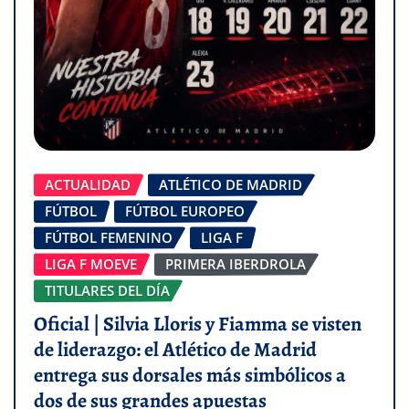
ACTUALIDAD
ATLÉTICO DE MADRID
FÚTBOL
FÚTBOL EUROPEO
FÚTBOL FEMENINO
LIGA F
LIGA F MOEVE
PRIMERA IBERDROLA
TITULARES DEL DÍA
Oficial | Silvia Lloris y Fiamma se visten
de liderazgo: el Atlético de Madrid
entrega sus dorsales más simbólicos a
dos de sus grandes apuestas