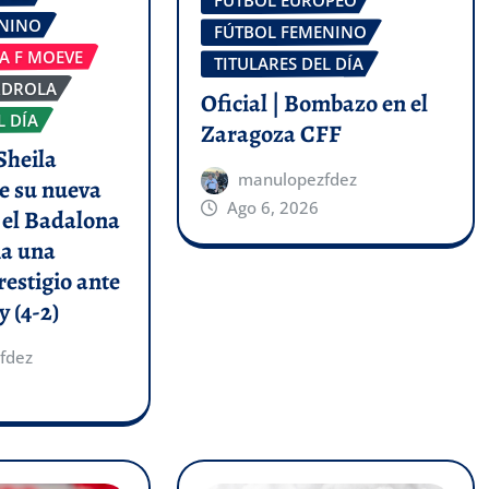
FÚTBOL EUROPEO
ENINO
FÚTBOL FEMENINO
GA F MOEVE
TITULARES DEL DÍA
RDROLA
Oficial | Bombazo en el
L DÍA
Zaragoza CFF
Sheila
manulopezfdez
e su nueva
Ago 6, 2026
y el Badalona
a una
restigio ante
y (4-2)
fdez