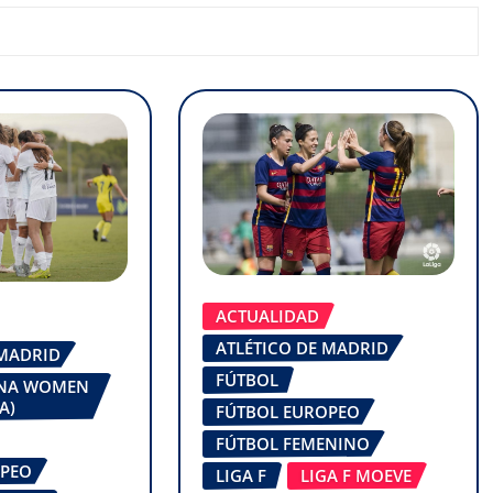
ACTUALIDAD
ATLÉTICO DE MADRID
 MADRID
FÚTBOL
ONA WOMEN
A)
FÚTBOL EUROPEO
FÚTBOL FEMENINO
OPEO
LIGA F
LIGA F MOEVE