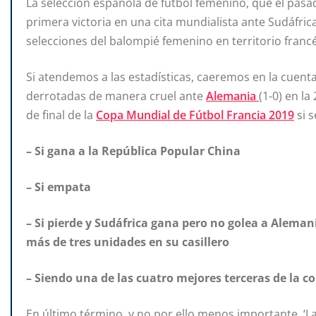
La selección española de fútbol femenino, que el pas
primera victoria en una cita mundialista ante Sudáfric
selecciones del balompié femenino en territorio francé
Si atendemos a las estadísticas, caeremos en la cuenta
derrotadas de manera cruel ante
Alemania
(1-0) en la
de final de la
Copa Mundial de Fútbol Francia 2019
si s
– Si gana a la República Popular China
– Si empata
– Si pierde y Sudáfrica gana pero no golea a Alema
más de tres unidades en su casillero
– Siendo una de las cuatro mejores terceras de la c
En último término, y no por ello menos importante, ‘La