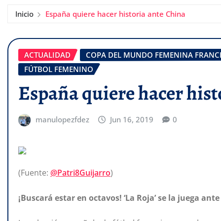
Inicio
España quiere hacer historia ante China
ACTUALIDAD
COPA DEL MUNDO FEMENINA FRANCI
FÚTBOL FEMENINO
España quiere hacer hist
manulopezfdez
Jun 16, 2019
0
(Fuente:
@Patri8Guijarro
)
¡Buscará estar en octavos! ‘La Roja’ se la juega ant