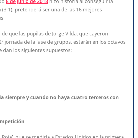
ado
8 de junio de 2018
hizo historia
al conseguir la
a (3-1), pretenderá ser una de las 16 mejores
s.
 de que las pupilas de Jorge Vilda, que cayeron
 2ª jornada de la fase de grupos, estarán en los octavos
e dan los siguientes supuestos:
nia siempre y cuando no haya cuatro terceros con
ompetición
 Roja’, que se mediría a Estados Unidos en la primera