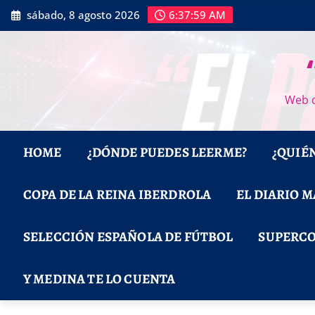
Saltar
sábado, 8 agosto 2026
6:38:01 AM
al
contenido
Web d
HOME
¿DÓNDE PUEDES LEERME?
¿QUIÉ
COPA DE LA REINA IBERDROLA
EL DIARIO 
SELECCIÓN ESPAÑOLA DE FÚTBOL
SUPERCO
Y MEDINA TE LO CUENTA