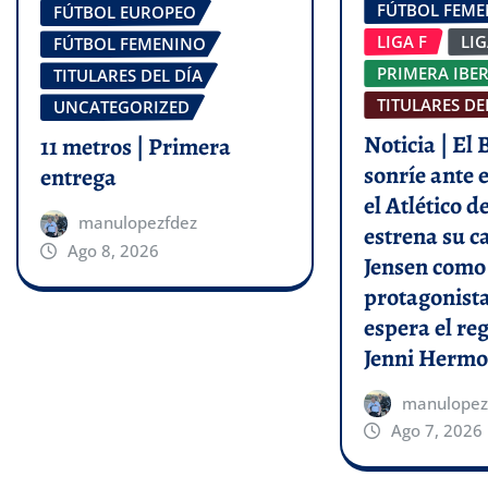
FÚTBOL FEM
FÚTBOL EUROPEO
LIGA F
LI
FÚTBOL FEMENINO
PRIMERA IBE
TITULARES DEL DÍA
TITULARES DE
UNCATEGORIZED
Noticia | El
11 metros | Primera
sonríe ante e
entrega
el Atlético 
manulopezfdez
estrena su c
Ago 8, 2026
Jensen como
protagonist
espera el re
Jenni Hermo
manulopez
Ago 7, 2026