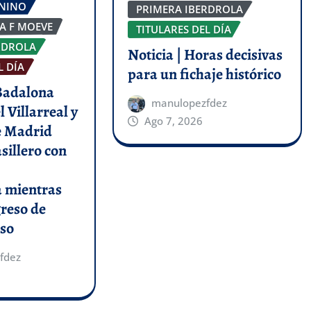
ENINO
PRIMERA IBERDROLA
GA F MOEVE
TITULARES DEL DÍA
RDROLA
Noticia | Horas decisivas
L DÍA
para un fichaje histórico
 Badalona
manulopezfdez
l Villarreal y
Ago 7, 2026
de Madrid
asillero con
a mientras
greso de
so
fdez