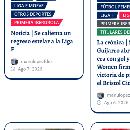
LIGA F MOEVE
FÚTBOL FEM
OTROS DEPORTES
LIGA F
LI
PRIMERA IBERDROLA
PRIMERA IBE
Noticia | Se calienta un
TITULARES DE
regreso estelar a la Liga
La crónica | 
F
Guijarro abr
era con gol 
manulopezfdez
Women firm
Ago 7, 2026
victoria de p
el Bristol Cit
manulopez
Ago 6, 2026