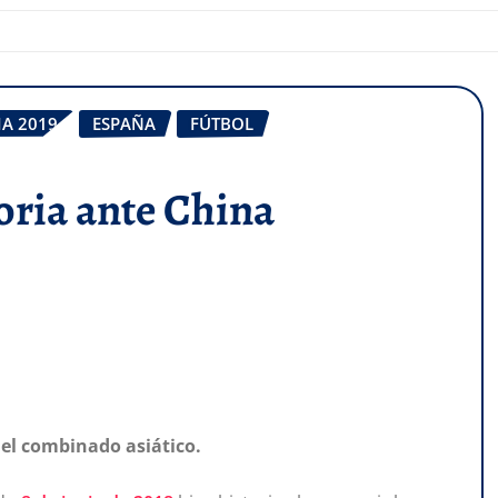
A 2019
ESPAÑA
FÚTBOL
oria ante China
e el combinado asiático.