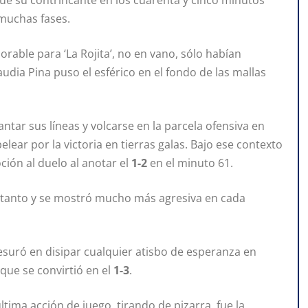
 su contrincante en los cuarenta y cinco minutos
 muchas fases.
rable para ‘La Rojita’, no en vano, sólo habían
udia Pina puso el esférico en el fondo de las mallas
ntar sus líneas y volcarse en la parcela ofensiva en
elear por la victoria en tierras galas. Bajo ese contexto
ción al duelo al anotar el
1-2
en el minuto 61.
el tanto y se mostró mucho más agresiva en cada
esuró en disipar cualquier atisbo de esperanza en
que se convirtió en el
1-3
.
tima acción de juego, tirando de pizarra, fue la