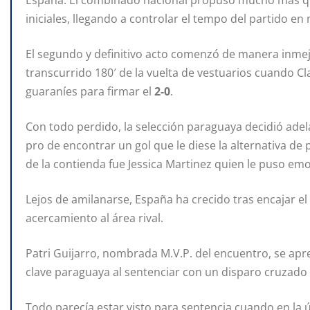
España. El combinado nacional propuso mucho más que
iniciales, llegando a controlar el tempo del partido en
El segundo y definitivo acto comenzó de manera inmejo
transcurrido 180′ de la vuelta de vestuarios cuando Cla
guaraníes para firmar el
2-0
.
Con todo perdido, la selección paraguaya decidió adela
pro de encontrar un gol que le diese la alternativa de p
de la contienda fue Jessica Martinez quien le puso emo
Lejos de amilanarse, España ha crecido tras encajar 
acercamiento al área rival.
Patri Guijarro, nombrada M.V.P. del encuentro, se apr
clave paraguaya al sentenciar con un disparo cruzado 
Todo parecía estar visto para sentencia cuando en la úl