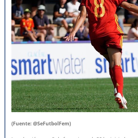
(Fuente: @SeFutbolFem)