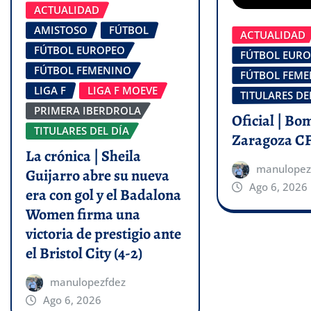
ACTUALIDAD
AMISTOSO
FÚTBOL
ACTUALIDAD
FÚTBOL EUROPEO
FÚTBOL EUR
FÚTBOL FEMENINO
FÚTBOL FEM
LIGA F
LIGA F MOEVE
TITULARES DE
PRIMERA IBERDROLA
Oficial | Bo
TITULARES DEL DÍA
Zaragoza C
La crónica | Sheila
manulopez
Guijarro abre su nueva
Ago 6, 2026
era con gol y el Badalona
Women firma una
victoria de prestigio ante
el Bristol City (4-2)
manulopezfdez
Ago 6, 2026