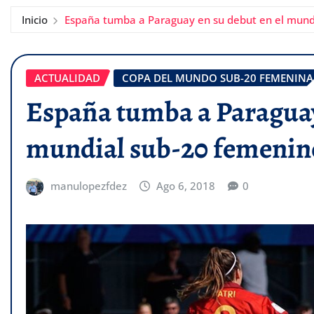
Inicio
España tumba a Paraguay en su debut en el mund
ACTUALIDAD
COPA DEL MUNDO SUB-20 FEMENINA
España tumba a Paraguay
mundial sub-20 femenin
manulopezfdez
Ago 6, 2018
0