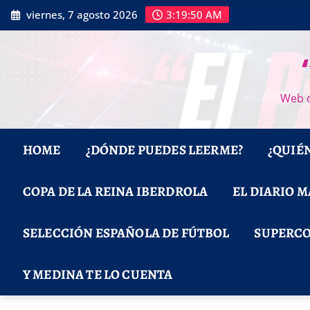
Saltar
viernes, 7 agosto 2026
3:19:52 AM
al
contenido
Web d
HOME
¿DÓNDE PUEDES LEERME?
¿QUIÉ
COPA DE LA REINA IBERDROLA
EL DIARIO 
SELECCIÓN ESPAÑOLA DE FÚTBOL
SUPERCO
Y MEDINA TE LO CUENTA