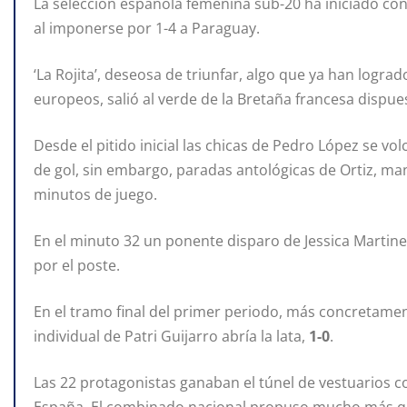
La selección española femenina sub-20 ha iniciado co
al imponerse por 1-4 a Paraguay.
‘La Rojita’, deseosa de triunfar, algo que ya han lograd
europeos, salió al verde de la Bretaña francesa dispu
Desde el pitido inicial las chicas de Pedro López se 
de gol, sin embargo, paradas antológicas de Ortiz, ma
minutos de juego.
En el minuto 32 un ponente disparo de Jessica Martine
por el poste.
En el tramo final del primer periodo, más concretamen
individual de Patri Guijarro abría la lata,
1-0
.
Las 22 protagonistas ganaban el túnel de vestuarios c