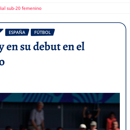
ial sub-20 femenino
ESPAÑA
FÚTBOL
 en su debut en el
o