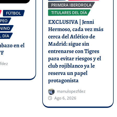
PRIMERA IBERDROLA
TITULARES DEL DÍA
FÚTBOL
OPEO
EXCLUSIVA | Jenni
Hermoso, cada vez más
ENINO
cerca del Atlético de
L DÍA
Madrid: sigue sin
mbazo en el
entrenarse con Tigres
FF
para evitar riesgos y el
fdez
club rojiblanco ya le
reserva un papel
protagonista
manulopezfdez
Ago 6, 2026