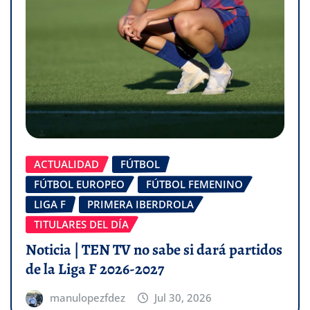
ACTUALIDAD
FÚTBOL
FÚTBOL EUROPEO
FÚTBOL FEMENINO
LIGA F
PRIMERA IBERDROLA
TITULARES DEL DÍA
Noticia | TEN TV no sabe si dará partidos
de la Liga F 2026-2027
manulopezfdez
Jul 30, 2026