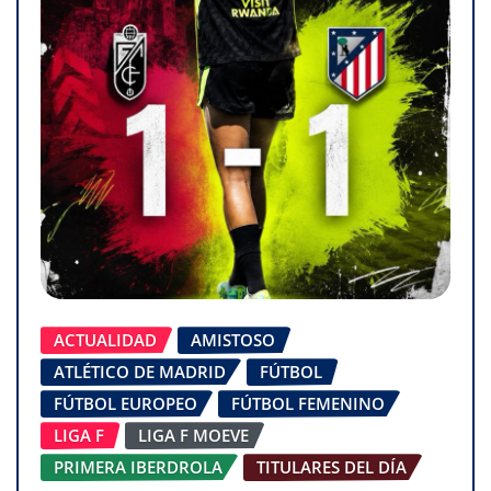
ACTUALIDAD
AMISTOSO
ATLÉTICO DE MADRID
FÚTBOL
FÚTBOL EUROPEO
FÚTBOL FEMENINO
LIGA F
LIGA F MOEVE
PRIMERA IBERDROLA
TITULARES DEL DÍA