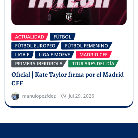
ACTUALIDAD
FÚTBOL
FÚTBOL EUROPEO
FÚTBOL FEMENINO
LIGA F
LIGA F MOEVE
MADRID CFF
PRIMERA IBERDROLA
TITULARES DEL DÍA
Oficial | Kate Taylor firma por el Madrid
CFF
manulopezfdez
Jul 29, 2026