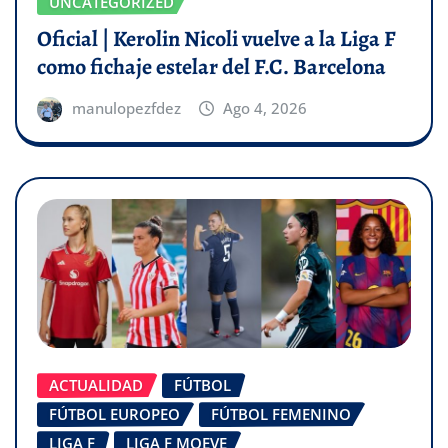
UNCATEGORIZED
Oficial | Kerolin Nicoli vuelve a la Liga F
como fichaje estelar del F.C. Barcelona
manulopezfdez
Ago 4, 2026
ACTUALIDAD
FÚTBOL
FÚTBOL EUROPEO
FÚTBOL FEMENINO
LIGA F
LIGA F MOEVE