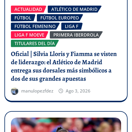
ACTUALIDAD
ATLÉTICO DE MADRID
FÚTBOL
FÚTBOL EUROPEO
FÚTBOL FEMENINO
LIGA F
LIGA F MOEVE
PRIMERA IBERDROLA
TITULARES DEL DÍA
Oficial | Silvia Lloris y Fiamma se visten
de liderazgo: el Atlético de Madrid
entrega sus dorsales más simbólicos a
dos de sus grandes apuestas
manulopezfdez
Ago 3, 2026