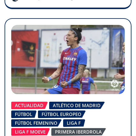
ACTUALIDAD
ATLÉTICO DE MADRID
FÚTBOL
FÚTBOL EUROPEO
FÚTBOL FEMENINO
LIGA F
LIGA F MOEVE
PRIMERA IBERDROLA